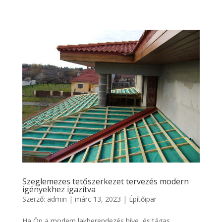
Szeglemezes tetőszerkezet tervezés modern
igényekhez igazítva
Szerző:
admin
|
márc 13, 2023
|
Építőipar
Ha Ön a modern lakberendezés híve, és tágas,