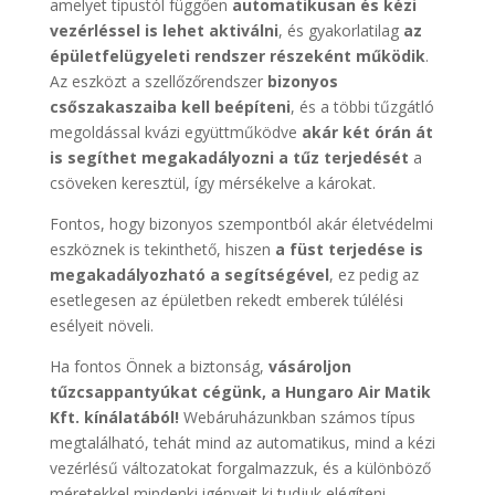
amelyet típustól függően
automatikusan és kézi
vezérléssel is lehet aktiválni
, és gyakorlatilag
az
épületfelügyeleti rendszer részeként működik
.
Az eszközt a szellőzőrendszer
bizonyos
csőszakaszaiba kell beépíteni
, és a többi tűzgátló
megoldással kvázi együttműködve
akár két órán át
is segíthet megakadályozni a tűz terjedését
a
csöveken keresztül, így mérsékelve a károkat.
Fontos, hogy bizonyos szempontból akár életvédelmi
eszköznek is tekinthető, hiszen
a füst terjedése is
megakadályozható a segítségével
, ez pedig az
esetlegesen az épületben rekedt emberek túlélési
esélyeit növeli.
Ha fontos Önnek a biztonság,
vásároljon
tűzcsappantyúkat cégünk, a Hungaro Air Matik
Kft. kínálatából!
Webáruházunkban számos típus
megtalálható, tehát mind az automatikus, mind a kézi
vezérlésű változatokat forgalmazzuk, és a különböző
méretekkel mindenki igényeit ki tudjuk elégíteni.