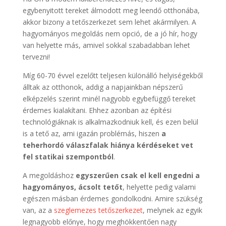
egybenyitott tereket álmodott meg leendő otthonába,
akkor bizony a tetőszerkezet sem lehet akármilyen. A
hagyományos megoldás nem opció, de a jó hír, hogy
van helyette más, amivel sokkal szabadabban lehet
tervezni!
Míg 60-70 évvel ezelőtt teljesen különálló helyiségekből
álltak az otthonok, addig a napjainkban népszerű
elképzelés szerint minél nagyobb egybefüggő tereket
érdemes kialakítani. Ehhez azonban az építési
technológiáknak is alkalmazkodniuk kell, és ezen belül
is a tető az, ami igazán problémás, hiszen
a
teherhordó válaszfalak hiánya kérdéseket vet
fel statikai szempontból
.
A megoldáshoz
egyszerűen csak el kell engedni a
hagyományos, ácsolt tetőt
, helyette pedig valami
egészen másban érdemes gondolkodni. Amire szükség
van, az a
szeglemezes tetőszerkezet
, melynek az egyik
legnagyobb előnye, hogy meghökkentően nagy