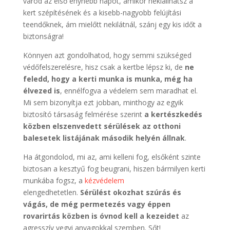
várod az első enyhébb napot, amikor nekiállhatsz a
kert szépítésének és a kisebb-nagyobb felújítási
teendőknek, ám mielőtt nekilátnál, szánj egy kis időt a
biztonságra!
Könnyen azt gondolhatod, hogy semmi szükséged
védőfelszerelésre, hisz csak a kertbe lépsz ki, de
ne
feledd, hogy a kerti munka is munka, még ha
élvezed is
, ennélfogva a védelem sem maradhat el.
Mi sem bizonyítja ezt jobban, minthogy az egyik
biztosító társaság felmérése szerint
a kertészkedés
közben elszenvedett sérülések az otthoni
balesetek listájának második helyén állnak
.
Ha átgondolod, mi az, ami kelleni fog, elsőként szinte
biztosan a kesztyű fog beugrani, hiszen bármilyen kerti
munkába fogsz, a
kézvédelem
elengedhetetlen.
Sérülést okozhat szúrás és
vágás, de még permetezés vagy éppen
rovarirtás közben is óvnod kell a kezeidet
az
agresszív vegyi anyagokkal szemben. Sőt!