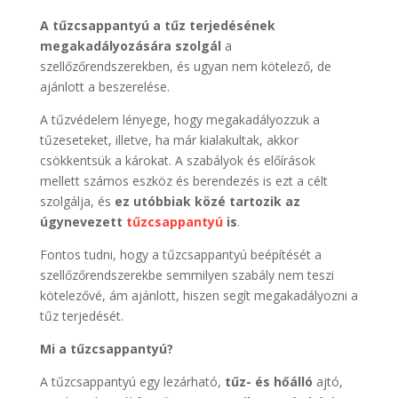
A tűzcsappantyú a tűz terjedésének
megakadályozására szolgál
a
szellőzőrendszerekben, és ugyan nem kötelező, de
ajánlott a beszerelése.
A tűzvédelem lényege, hogy megakadályozzuk a
tűzeseteket, illetve, ha már kialakultak, akkor
csökkentsük a károkat. A szabályok és előírások
mellett számos eszköz és berendezés is ezt a célt
szolgálja, és
ez utóbbiak közé tartozik az
úgynevezett
tűzcsappantyú
is
.
Fontos tudni, hogy a tűzcsappantyú beépítését a
szellőzőrendszerekbe semmilyen szabály nem teszi
kötelezővé, ám ajánlott, hiszen segít megakadályozni a
tűz terjedését.
Mi a tűzcsappantyú?
A tűzcsappantyú egy lezárható,
tűz- és hőálló
ajtó,