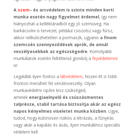
A
szem
– és arcvédelem is szinte minden kerti
munka esetén nagy figyelmet érdemel
, így nem
hiányozhat a kelléktáradból egy jó szemüveg. Ha
barkácsolni is tervezel, például csiszolsz vagy fúrsz,
akkor nélkülözhetetlen a pormaszk, ugyanis
a finom
szemcsés szennyeződések aprók, de annál
veszélyesebbek az egészségedre
. Komolyabb
munkálatok esetén feltétlenül gondolj a
fejvédelemre
is!
Legalább ilyen fontos a
lábvédelem
, hiszen itt is több
fronton merülhet fel sérülésveszély. Olyan
munkavédelmi cipőre lesz szükséged,
aminek
energiaelnyelő és csúszásmentes
talprésze, stabil tartása biztosítja akár az egész
napos kényelmes viseletet munka közben
. Ugye,
tudod, hogy különösen rizikós a létrázás, a fűnyírás
vagy akár a kapálás és ásás, ilyen munkákhoz speciális
védelem kell.