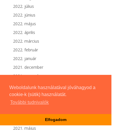
2022. július
2022. június
2022. május
2022. április
2022. március
2022. február
2022. január
2021. december
2021. november
2021. október
Weboldalunk használatával jóváhagyod a
2021. szeptember
cookie-k (sütik) használatát.
2021. augusztus
További tudnivalók
2021. július
2021. június
Elfogadom
2021. május