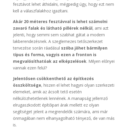
fesztávot lehet áthidalni, mégpedig úgy, hogy ezt nem
kell a válaszfalakhoz igazítani.
Akár 20 méteres fesztávval is lehet számolni
zavaró falak és látható pillérek nélkül
, ami azt
jelenti, hogy semmi sem szabhat gátat a modern
lakberendezésnek. A szeglemezes tetőszerkezet
tervezése során ráadásul
szóba jöhet bármilyen
típus és forma, vagyis ezen a fronton is
megvalósíthatóak az elképzelések
. Milyen előnyei
vannak ezen felül?
Jelentősen csökkenthető az építkezés
összköltsége
, hiszen el lehet hagyni olyan szerkezeti
elemeket, amik az ácsolt tető esetén
nélkülözhetetlenek lennének. A manapság jellemző
elrugaszkodott építőipari árak mellett ez olyan
segítséget jelent a megrendelők számára, ami már
önmagában nem elhanyagolható tényező, de van más
is.