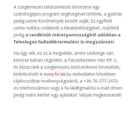
A szeglemezes tetőszerkezet tervezése egy
számítógépes program segítségével történik, a gyártás
pedig üzemi körülmények között zajlik. Ez egyfelől
szinte nullára csökkenti a hibalehetőségeket, másfelől
pedig
a rendkívüli méretpontosságból adódóan a
felesleges hulladéktermelést is megszünteti
.
Ha úgy véli, ez az a megoldás, amire szüksége van,
keresse bátran cégünket, a Faszerkezetes Ház Kft.-t,
és bízza ránk a szeglemezes tetőszerkezet tervezését,
kivitelezését! A
www.fa-lak.hu
weboldalon bővebben
tájékozódhat tevékenységünkről, a +36-70-277-2472-
es telefonszámon vagy a fa-lak@gmail.hu e-mail címen
pedig máris kérhet egy ajánlatot. Várjuk megkeresését!