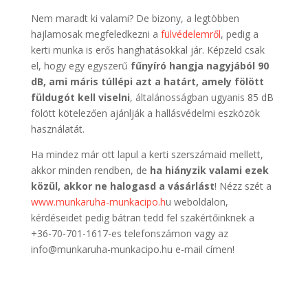
Nem maradt ki valami? De bizony, a legtöbben
hajlamosak megfeledkezni a
fülvédelemről
, pedig a
kerti munka is erős hanghatásokkal jár. Képzeld csak
el, hogy egy egyszerű
fűnyíró hangja nagyjából 90
dB, ami máris túllépi azt a határt, amely fölött
füldugót kell viselni
, általánosságban ugyanis 85 dB
fölött kötelezően ajánlják a hallásvédelmi eszközök
használatát.
Ha mindez már ott lapul a kerti szerszámaid mellett,
akkor minden rendben, de
ha hiányzik valami ezek
közül, akkor ne halogasd a vásárlást
! Nézz szét a
www.munkaruha-munkacipo.h
u weboldalon,
kérdéseidet pedig bátran tedd fel szakértőinknek a
+36-70-701-1617-es telefonszámon vagy az
info@munkaruha-munkacipo.hu e-mail címen!