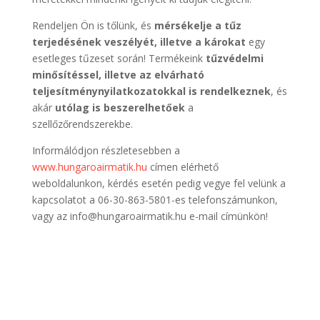
Rendeljen Ön is tőlünk, és
mérsékelje a tűz
terjedésének veszélyét, illetve a károkat
egy
esetleges tűzeset során! Termékeink
tűzvédelmi
minősítéssel, illetve az elvárható
teljesítménynyilatkozatokkal is rendelkeznek
, és
akár
utólag is beszerelhetőek
a
szellőzőrendszerekbe.
Informálódjon részletesebben a
www.hungaroairmatik.hu
címen elérhető
weboldalunkon, kérdés esetén pedig vegye fel velünk a
kapcsolatot a 06-30-863-5801-es telefonszámunkon,
vagy az info@hungaroairmatik.hu e-mail címünkön!