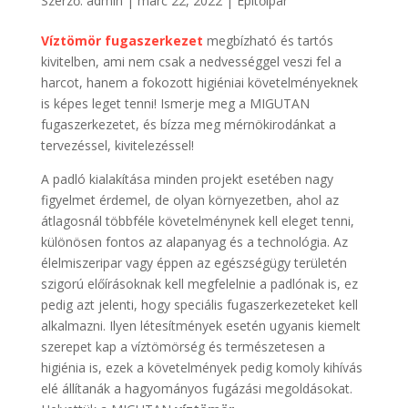
Szerző:
admin
|
márc 22, 2022
|
Építőipar
Víztömör fugaszerkezet
megbízható és tartós
kivitelben, ami nem csak a nedvességgel veszi fel a
harcot, hanem a fokozott higiéniai követelményeknek
is képes leget tenni! Ismerje meg a MIGUTAN
fugaszerkezetet, és bízza meg mérnökirodánkat a
tervezéssel, kivitelezéssel!
A padló kialakítása minden projekt esetében nagy
figyelmet érdemel, de olyan környezetben, ahol az
átlagosnál többféle követelménynek kell eleget tenni,
különösen fontos az alapanyag és a technológia. Az
élelmiszeripar vagy éppen az egészségügy területén
szigorú előírásoknak kell megfelelnie a padlónak is, ez
pedig azt jelenti, hogy speciális fugaszerkezeteket kell
alkalmazni. Ilyen létesítmények esetén ugyanis kiemelt
szerepet kap a víztömörség és természetesen a
higiénia is, ezek a követelmények pedig komoly kihívás
elé állítanák a hagyományos fugázási megoldásokat.