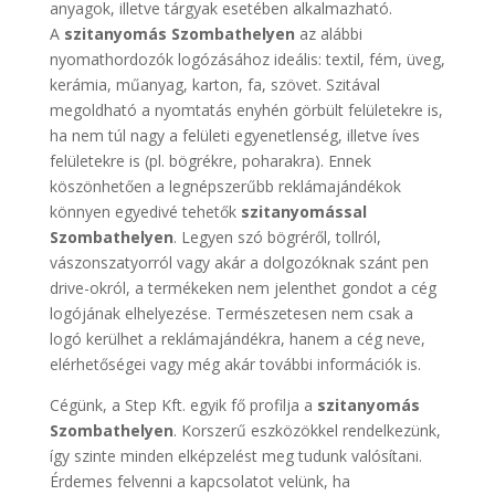
anyagok, illetve tárgyak esetében alkalmazható.
A
szitanyomás Szombathelyen
az alábbi
nyomathordozók logózásához ideális: textil, fém, üveg,
kerámia, műanyag, karton, fa, szövet. Szitával
megoldható a nyomtatás enyhén görbült felületekre is,
ha nem túl nagy a felületi egyenetlenség, illetve íves
felületekre is (pl. bögrékre, poharakra). Ennek
köszönhetően a legnépszerűbb reklámajándékok
könnyen egyedivé tehetők
szitanyomással
Szombathelyen
. Legyen szó bögréről, tollról,
vászonszatyorról vagy akár a dolgozóknak szánt pen
drive-okról, a termékeken nem jelenthet gondot a cég
logójának elhelyezése. Természetesen nem csak a
logó kerülhet a reklámajándékra, hanem a cég neve,
elérhetőségei vagy még akár további információk is.
Cégünk, a Step Kft. egyik fő profilja a
szitanyomás
Szombathelyen
. Korszerű eszközökkel rendelkezünk,
így szinte minden elképzelést meg tudunk valósítani.
Érdemes felvenni a kapcsolatot velünk, ha