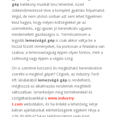
gép
hatékony munkát tesz lehetővé, ezzel
zökkenőmentessé téve a komplett gyártási folyamatot.
Végül, de nem utolsó sorban azt sem lehet figyelmen
kívül hagyni, hogy milyen költségekkel jár az
üzemeltetés, egy igazán jó berendezés ugyanis
mindemellett gazdaságos is. Természetesen a
legjobb
lemezvágó gép
is csak akkor váltja be a
hozzá fűzött reményeket, ha pontosan a feladatra van
szabva, a lemezvastagság éppen olyan fontos, mint a
szélesség vagy éppen a vágási szög.
Ön is szeretné korszerű és megbízható berendezésre
cserélni a meglévő gépet? Cégünk, az Industry-Tech
Kft. kínálatából
lemezvágó gép
is rendelhető,
méghozzá az alkalmazási területnek megfelelő
változatban. Ismerkedjen meg termékeinkkel és
szolgáltatásainkkal a
www.industry-
t.com
weboldalon, és ha érdekli a lehetőség, kérje
bátran ajánlatunkat elérhetőségeink egyikén! Hívja a
+36-30-900-6154-es telefonszámot vagy írjon