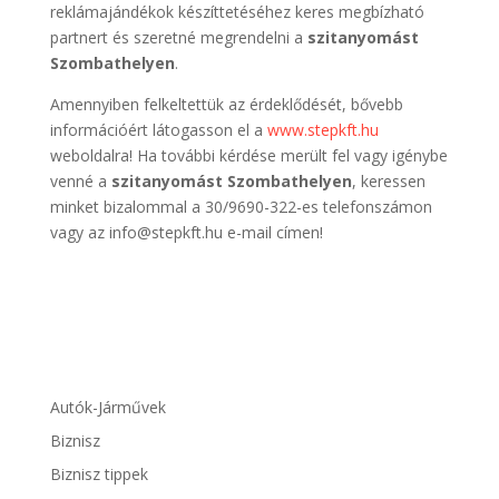
reklámajándékok készíttetéséhez keres megbízható
partnert és szeretné megrendelni a
szitanyomást
Szombathelyen
.
Amennyiben felkeltettük az érdeklődését, bővebb
információért látogasson el a
www.stepkft.hu
weboldalra! Ha további kérdése merült fel vagy igénybe
venné a
szitanyomást Szombathelyen
, keressen
minket bizalommal a 30/9690-322-es telefonszámon
vagy az info@stepkft.hu e-mail címen!
Autók-Járművek
Biznisz
Biznisz tippek