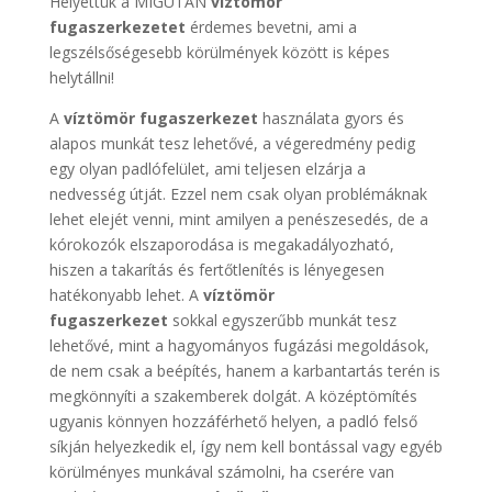
Helyettük a MIGUTAN
víztömör
fugaszerkezetet
érdemes bevetni, ami a
legszélsőségesebb körülmények között is képes
helytállni!
A
víztömör fugaszerkezet
használata gyors és
alapos munkát tesz lehetővé, a végeredmény pedig
egy olyan padlófelület, ami teljesen elzárja a
nedvesség útját. Ezzel nem csak olyan problémáknak
lehet elejét venni, mint amilyen a penészesedés, de a
kórokozók elszaporodása is megakadályozható,
hiszen a takarítás és fertőtlenítés is lényegesen
hatékonyabb lehet. A
víztömör
fugaszerkezet
sokkal egyszerűbb munkát tesz
lehetővé, mint a hagyományos fugázási megoldások,
de nem csak a beépítés, hanem a karbantartás terén is
megkönnyíti a szakemberek dolgát. A középtömítés
ugyanis könnyen hozzáférhető helyen, a padló felső
síkján helyezkedik el, így nem kell bontással vagy egyéb
körülményes munkával számolni, ha cserére van