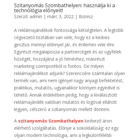
Szitanyomás Szombathelyen: használja ki a
technológia előnyeit!
Szerző:
admin
|
márc 3, 2022
|
Biznisz
A reklámajándékok fontossága kétségtelen. A legtöbb
cégvezető tisztában van vele, hogy ez a kedves
gesztus mennyi előnnyel jár, és érdemes vele élni.
Egyrészt megalapozza a partnercégek és az ügyfelek
hűségét, hozzájárul a jó hírnévhez, másrészt
marketing szempontból is fontos. De milyen
reklámajándékot adjunk? Szerencsére számtalan olyan
termék van, ami nem igényel nagy anyagi befektetést,
praktikus, mutatós, ugyanakkor könnyen egyedivé is
tehető. Annak érdekében pedig, hogy a kiválasztott
reklámajándék valóban mutatós és logóval ellátott
legyen, célszerű a szitanyomás mellett dönteni.
A
szitanyomás Szombathelyen
kedvező áron
elérhető szolgáltatás. Előnye a sokoldalúság: ez egy
olyan modern technológia, ami a legkülönfélébb