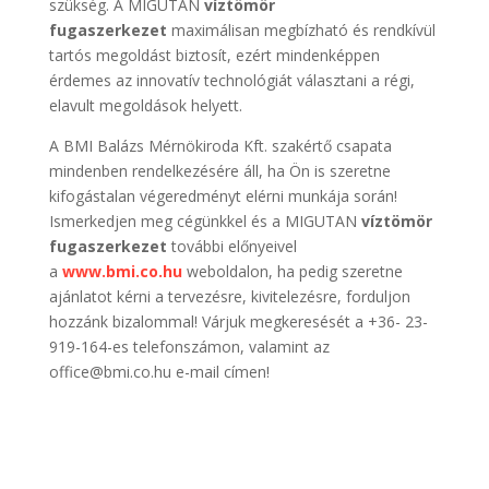
szükség. A MIGUTAN
víztömör
fugaszerkezet
maximálisan megbízható és rendkívül
tartós megoldást biztosít, ezért mindenképpen
érdemes az innovatív technológiát választani a régi,
elavult megoldások helyett.
A BMI Balázs Mérnökiroda Kft. szakértő csapata
mindenben rendelkezésére áll, ha Ön is szeretne
kifogástalan végeredményt elérni munkája során!
Ismerkedjen meg cégünkkel és a MIGUTAN
víztömör
fugaszerkezet
további előnyeivel
a
www.bmi.co.hu
weboldalon, ha pedig szeretne
ajánlatot kérni a tervezésre, kivitelezésre, forduljon
hozzánk bizalommal! Várjuk megkeresését a +36- 23-
919-164-es telefonszámon, valamint az
office@bmi.co.hu e-mail címen!