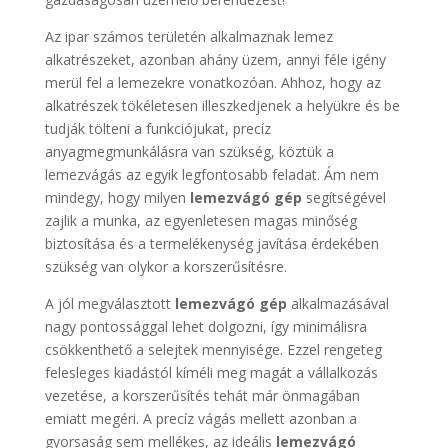
Az ipar számos területén alkalmaznak lemez
alkatrészeket, azonban ahány üzem, annyi féle igény
merül fel a lemezekre vonatkozóan. Ahhoz, hogy az
alkatrészek tökéletesen illeszkedjenek a helyükre és be
tudják tölteni a funkciójukat, precíz
anyagmegmunkálásra van szükség, köztük a
lemezvágás az egyik legfontosabb feladat. Ám nem
mindegy, hogy milyen
lemezvágó gép
segítségével
zajlik a munka, az egyenletesen magas minőség
biztosítása és a termelékenység javítása érdekében
szükség van olykor a korszerűsítésre.
A jól megválasztott
lemezvágó gép
alkalmazásával
nagy pontossággal lehet dolgozni, így minimálisra
csökkenthető a selejtek mennyisége. Ezzel rengeteg
felesleges kiadástól kíméli meg magát a vállalkozás
vezetése, a korszerűsítés tehát már önmagában
emiatt megéri. A precíz vágás mellett azonban a
gyorsaság sem mellékes, az ideális
lemezvágó