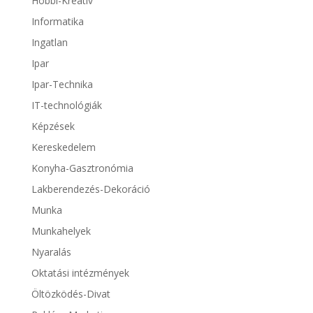
Hobbi-Kreatív
Informatika
Ingatlan
Ipar
Ipar-Technika
IT-technológiák
Képzések
Kereskedelem
Konyha-Gasztronómia
Lakberendezés-Dekoráció
Munka
Munkahelyek
Nyaralás
Oktatási intézmények
Öltözködés-Divat