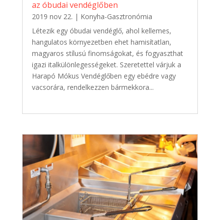
az óbudai vendéglőben
2019 nov 22.
|
Konyha-Gasztronómia
Létezik egy óbudai vendéglő, ahol kellemes,
hangulatos környezetben ehet hamisítatlan,
magyaros stílusú finomságokat, és fogyaszthat
igazi italkülönlegességeket. Szeretettel várjuk a
Harapó Mókus Vendéglőben egy ebédre vagy
vacsorára, rendelkezzen bármekkora...