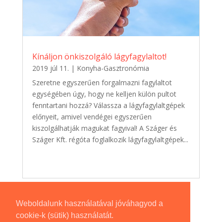
Kínáljon önkiszolgáló lágyfagylaltot!
2019 júl 11.
|
Konyha-Gasztronómia
Szeretne egyszerűen forgalmazni fagylaltot
egységében úgy, hogy ne kelljen külön pultot
fenntartani hozzá? Válassza a lágyfagylaltgépek
előnyeit, amivel vendégei egyszerűen
kiszolgálhatják magukat fagyival! A Száger és
Száger Kft. régóta foglalkozik lágyfagylaltgépek...
Weboldalunk használatával jóváhagyod a
cookie-k (sütik) használatát.