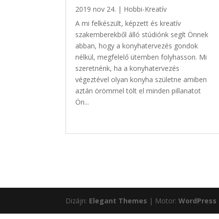
2019 nov 24.
|
Hobbi-Kreatív
A mi felkészült, képzett és kreatív
szakemberekből álló stúdiónk segít Önnek
abban, hogy a konyhatervezés gondok
nélkül, megfelelő ütemben folyhasson. Mi
szeretnénk, ha a konyhatervezés
végeztével olyan konyha születne amiben
aztán örömmel tölt el minden pillanatot
Ön...
Dizájn:
Elegant Themes
| Motor:
WordPress