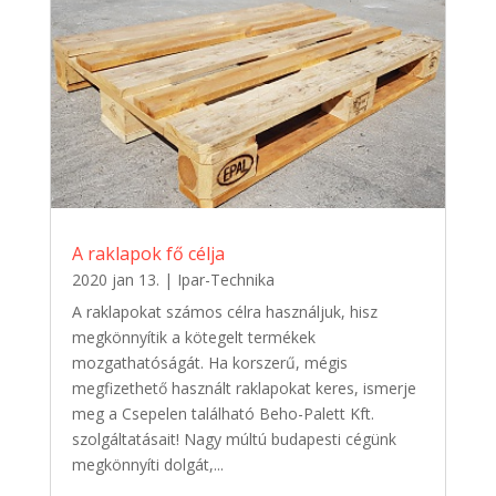
A raklapok fő célja
2020 jan 13.
|
Ipar-Technika
A raklapokat számos célra használjuk, hisz
megkönnyítik a kötegelt termékek
mozgathatóságát. Ha korszerű, mégis
megfizethető használt raklapokat keres, ismerje
meg a Csepelen található Beho-Palett Kft.
szolgáltatásait! Nagy múltú budapesti cégünk
megkönnyíti dolgát,...