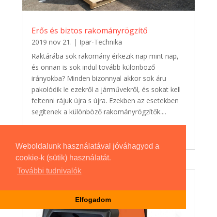
Erős és biztos rakományrögzítő
2019 nov 21.
|
Ipar-Technika
Raktárába sok rakomány érkezik nap mint nap,
és onnan is sok indul tovább különböző
irányokba? Minden bizonnyal akkor sok áru
pakolódik le ezekről a járművekről, és sokat kell
feltenni rájuk újra s újra. Ezekben az esetekben
segítenek a különböző rakományrögzítők....
Weboldalunk használatával jóváhagyod a
cookie-k (sütik) használatát.
További tudnivalók
Elfogadom