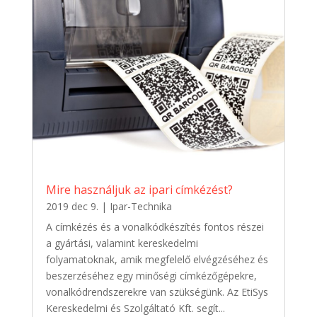
Mire használjuk az ipari címkézést?
2019 dec 9.
|
Ipar-Technika
A címkézés és a vonalkódkészítés fontos részei
a gyártási, valamint kereskedelmi
folyamatoknak, amik megfelelő elvégzéséhez és
beszerzéséhez egy minőségi címkézőgépekre,
vonalkódrendszerekre van szükségünk. Az EtiSys
Kereskedelmi és Szolgáltató Kft. segít...