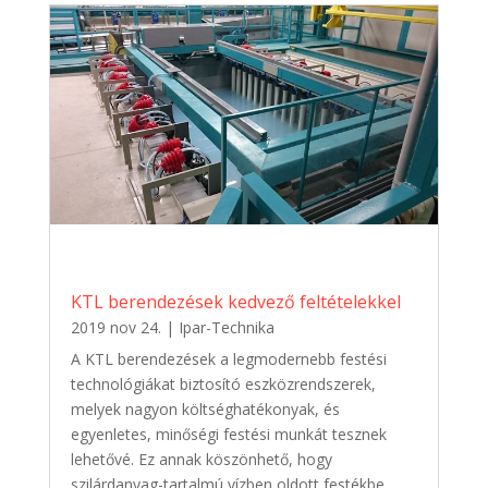
KTL berendezések kedvező feltételekkel
2019 nov 24.
|
Ipar-Technika
A KTL berendezések a legmodernebb festési
technológiákat biztosító eszközrendszerek,
melyek nagyon költséghatékonyak, és
egyenletes, minőségi festési munkát tesznek
lehetővé. Ez annak köszönhető, hogy
szilárdanyag-tartalmú vízben oldott festékbe