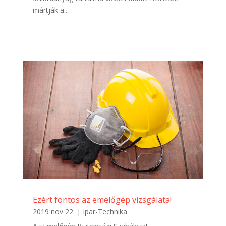
mártják a...
Ezért fontos az emelőgép vizsgálata!
2019 nov 22.
|
Ipar-Technika