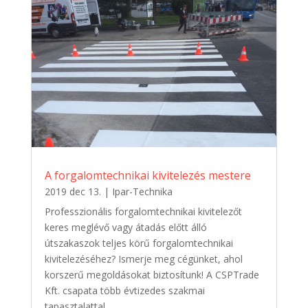
A forgalomtechnikai kivitelezés mestere
2019 dec 13.
|
Ipar-Technika
Professzionális forgalomtechnikai kivitelezőt
keres meglévő vagy átadás előtt álló
útszakaszok teljes körű forgalomtechnikai
kivitelezéséhez? Ismerje meg cégünket, ahol
korszerű megoldásokat biztosítunk! A CSPTrade
Kft. csapata több évtizedes szakmai
tapasztalattal...