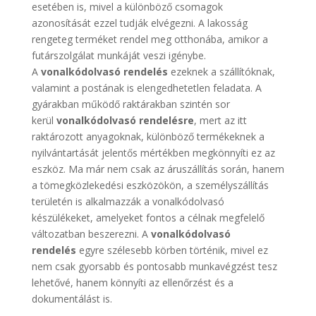
esetében is, mivel a különböző csomagok
azonosítását ezzel tudják elvégezni. A lakosság
rengeteg terméket rendel meg otthonába, amikor a
futárszolgálat munkáját veszi igénybe.
A
vonalkódolvasó rendelés
ezeknek a szállítóknak,
valamint a postának is elengedhetetlen feladata. A
gyárakban működő raktárakban szintén sor
kerül
vonalkódolvasó rendelésre
, mert az itt
raktározott anyagoknak, különböző termékeknek a
nyilvántartását jelentős mértékben megkönnyíti ez az
eszköz. Ma már nem csak az áruszállítás során, hanem
a tömegközlekedési eszközökön, a személyszállítás
területén is alkalmazzák a vonalkódolvasó
készülékeket, amelyeket fontos a célnak megfelelő
változatban beszerezni. A
vonalkódolvasó
rendelés
egyre szélesebb körben történik, mivel ez
nem csak gyorsabb és pontosabb munkavégzést tesz
lehetővé, hanem könnyíti az ellenőrzést és a
dokumentálást is.