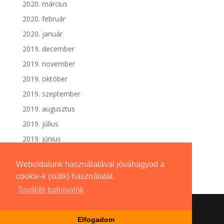
2020. március
2020. február
2020. január
2019. december
2019. november
2019. október
2019. szeptember
2019. augusztus
2019. július
2019. június
Weboldalunk használatával jóváhagyod a
cookie-k (sütik) használatát.
További tudnivalók
Elfogadom
Dizájn:
Elegant Themes
| Motor:
WordPress