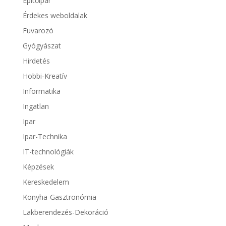
Építőipar
Érdekes weboldalak
Fuvarozó
Gyógyászat
Hirdetés
Hobbi-Kreatív
Informatika
Ingatlan
Ipar
Ipar-Technika
IT-technológiák
Képzések
Kereskedelem
Konyha-Gasztronómia
Lakberendezés-Dekoráció