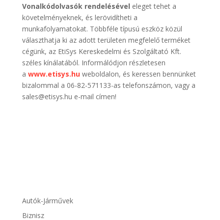
Vonalkódolvasók rendelésével
eleget tehet a
követelményeknek, és lerövidítheti a
munkafolyamatokat. Többféle típusú eszköz közül
választhatja ki az adott területen megfelelő terméket
cégünk, az EtiSys Kereskedelmi és Szolgáltató Kft.
széles kínálatából. Informálódjon részletesen
a
www.etisys.hu
weboldalon, és keressen bennünket
bizalommal a 06-82-571133-as telefonszámon, vagy a
sales@etisys.hu e-mail címen!
Autók-Járművek
Biznisz