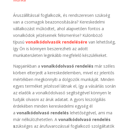
Áruszállítással foglalkozik, és rendszeresen szükség
van a csomagok beazonosítására? Kereskedelmi
vállalkozást működtet, ahol alapvetően fontos a
vonalkódok jelzéseinek felismerése? Különböző
típusú
vonalkódolvasók rendelésére
van lehetőség,
így Ön is könnyen beszerezheti az adott
munkaterületen leginkább megfelelő készülékeket.
Napjainkban a
vonalkódolvasó rendelés
már széles
körben elterjedt a kereskedelemben, mivel ez jelentős
mértékben megkönnyíti a dolgozók munkáját. Minden
egyes terméket jelzéssel látnak el, így a vásárlás során
az eladók a vonalkódolvasó segítségével könnyen le
tudják olvasni az áruk adatait. A gyors kiszolgálás
érdekében minden kereskedelmi egység él
a
vonalkódolvasó rendelés
lehetőségével, ami ma
már nélkülözhetetlen. A
vonalkódolvasó rendelés
s
zükséges az árufuvarozással foglalkozó szolgáltatók