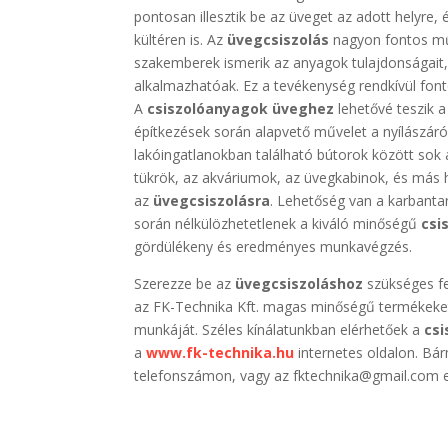
pontosan illesztik be az üveget az adott helyre,
kültéren is. Az
üvegcsiszolás
nagyon fontos műve
szakemberek ismerik az anyagok tulajdonságait,
alkalmazhatóak. Ez a tevékenység rendkívül fonto
A
csiszolóanyagok üveghez
lehetővé teszik a
építkezések során alapvető művelet a nyílászárók
lakóingatlanokban található bútorok között sok 
tükrök, az akváriumok, az üvegkabinok, és más 
az
üvegcsiszolásra
. Lehetőség van a karbanta
során nélkülözhetetlenek a kiváló minőségű
csi
gördülékeny és eredményes munkavégzés.
Szerezze be az
üvegcsiszoláshoz
szükséges fe
az FK-Technika Kft. magas minőségű termékeket
munkáját. Széles kínálatunkban elérhetőek a
cs
a
www.fk-technika.hu
internetes oldalon. Bá
telefonszámon, vagy az fktechnika@gmail.com e