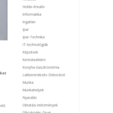
Hobbi-Kreatív
Informatika
Ingatlan
Ipar
Ipar-Technika
IT-technológiák
Képzések
Kereskedelem
Konyha-Gasztronómia
okat
Lakberendezés-Dekoráció
Munka
Munkahelyek
Nyaralás
Oktatási intézmények
elő.
Öltözködés-Divat