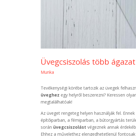
Üvegcsiszolás több ágaza
Munka
Tevékenységi körébe tartozik az üvegek felhasz
üveghez
egy helyről beszerezni? Keressen olyan
megtalálhatóak!
Az üveget rengeteg helyen használják fel. Ennek 
építőiparban, a fémiparban, a bútorgyártás terül
során
üvegcsiszolást
végeznek annak érdekébe
Ehhez a művelethez elengedhetetlenül fontosa