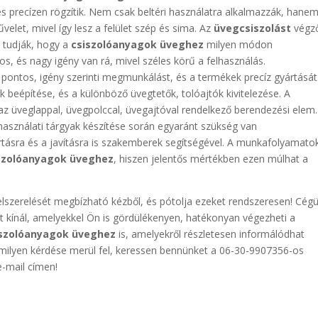
 és precízen rögzítik. Nem csak beltéri használatra alkalmazzák, hane
let, mivel így lesz a felület szép és sima. Az
üvegcsiszolást
végz
 tudják, hogy a
csiszolóanyagok üveghez
milyen módon
s, és nagy igény van rá, mivel széles körű a felhasználás.
 pontos, igény szerinti megmunkálást, és a termékek precíz gyártását
 beépítése, és a különböző üvegtetők, tolóajtók kivitelezése. A
az üveglappal, üvegpolccal, üvegajtóval rendelkező berendezési elem.
használati tárgyak készítése során egyaránt szükség van
rtásra és a javításra is szakemberek segítségével. A munkafolyamato
szolóanyagok üveghez
, hiszen jelentős mértékben ezen múlhat a
lszerelését megbízható kézből, és pótolja ezeket rendszeresen! Cég
 kínál, amelyekkel Ön is gördülékenyen, hatékonyan végezheti a
iszolóanyagok üveghez
is, amelyekről részletesen informálódhat
rmilyen kérdése merül fel, keressen bennünket a 06-30-9907356-os
-mail címen!