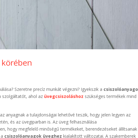
t körében
nálása? Szeretne precíz munkát végezni? Igyekszik a
csiszolóanyag
 szolgáltatót, ahol az
üvegcsiszoláshoz
szükséges termékek mind
az anyagnak a tulajdonságai lehetővé teszik, hogy jelen legyen az
etén, és az üvegiparban is. Az üveg felhasználása
n, hogy megfelelő minőségű termékeket, berendezéseket állítsanak 
k a
csiszolóanyagok üveghez
kialakított változatai. A szakemberek