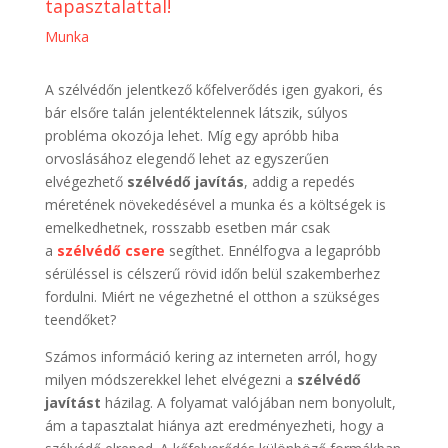
tapasztalattal!
Munka
A szélvédőn jelentkező kőfelverődés igen gyakori, és
bár elsőre talán jelentéktelennek látszik, súlyos
probléma okozója lehet. Míg egy apróbb hiba
orvoslásához elegendő lehet az egyszerűen
elvégezhető
szélvédő javítás
, addig a repedés
méretének növekedésével a munka és a költségek is
emelkedhetnek, rosszabb esetben már csak
a
szélvédő csere
segíthet. Ennélfogva a legapróbb
sérüléssel is célszerű rövid időn belül szakemberhez
fordulni. Miért ne végezhetné el otthon a szükséges
teendőket?
Számos információ kering az interneten arról, hogy
milyen módszerekkel lehet elvégezni a
szélvédő
javítást
házilag. A folyamat valójában nem bonyolult,
ám a tapasztalat hiánya azt eredményezheti, hogy a