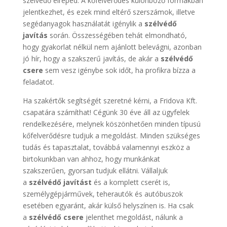
szélvédő elreped. A kőfelverődés különböző formákban
jelentkezhet, és ezek mind eltérő szerszámok, illetve
segédanyagok használatát igénylik a
szélvédő
javítás
során. Összességében tehát elmondható,
hogy gyakorlat nélkül nem ajánlott belevágni, azonban
jó hír, hogy a szakszerű javítás, de akár a
szélvédő
csere
sem vesz igénybe sok időt, ha profikra bízza a
feladatot.
Ha szakértők segítségét szeretné kérni, a Fridova Kft.
csapatára számíthat! Cégünk 30 éve áll az ügyfelek
rendelkezésére, melynek köszönhetően minden típusú
kőfelverődésre tudjuk a megoldást. Minden szükséges
tudás és tapasztalat, továbbá valamennyi eszköz a
birtokunkban van ahhoz, hogy munkánkat
szakszerűen, gyorsan tudjuk ellátni. Vállaljuk
a
szélvédő javítást
és a komplett cserét is,
személygépjárművek, teherautók és autóbuszok
esetében egyaránt, akár külső helyszínen is. Ha csak
a
szélvédő csere
jelenthet megoldást, nálunk a