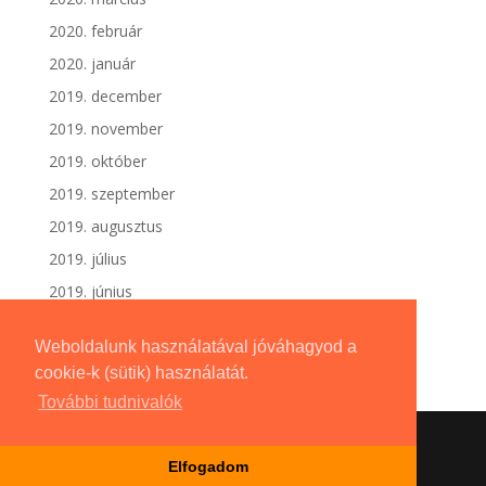
2020. február
2020. január
2019. december
2019. november
2019. október
2019. szeptember
2019. augusztus
2019. július
2019. június
Weboldalunk használatával jóváhagyod a
cookie-k (sütik) használatát.
További tudnivalók
Elfogadom
Dizájn:
Elegant Themes
| Motor:
WordPress