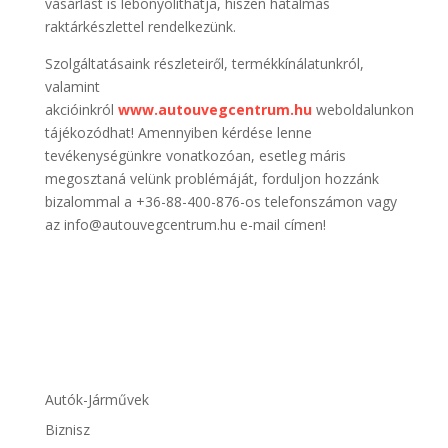
vásárlást is lebonyolíthatja, hiszen hatalmas
raktárkészlettel rendelkezünk.
Szolgáltatásaink részleteiről, termékkínálatunkról,
valamint
akcióinkról
www.autouvegcentrum.hu
weboldalunkon
tájékozódhat! Amennyiben kérdése lenne
tevékenységünkre vonatkozóan, esetleg máris
megosztaná velünk problémáját, forduljon hozzánk
bizalommal a +36-88-400-876-os telefonszámon vagy
az info@autouvegcentrum.hu e-mail címen!
Autók-Járművek
Biznisz