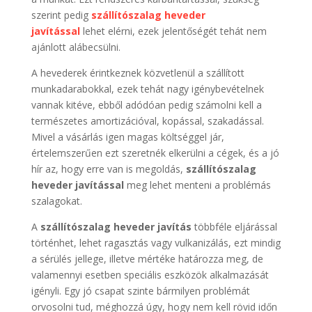
szerint pedig
szállítószalag heveder
javítással
lehet elérni, ezek jelentőségét tehát nem
ajánlott alábecsülni.
A hevederek érintkeznek közvetlenül a szállított
munkadarabokkal, ezek tehát nagy igénybevételnek
vannak kitéve, ebből adódóan pedig számolni kell a
természetes amortizációval, kopással, szakadással.
Mivel a vásárlás igen magas költséggel jár,
értelemszerűen ezt szeretnék elkerülni a cégek, és a jó
hír az, hogy erre van is megoldás,
szállítószalag
heveder javítással
meg lehet menteni a problémás
szalagokat.
A
szállítószalag heveder javítás
többféle eljárással
történhet, lehet ragasztás vagy vulkanizálás, ezt mindig
a sérülés jellege, illetve mértéke határozza meg, de
valamennyi esetben speciális eszközök alkalmazását
igényli. Egy jó csapat szinte bármilyen problémát
orvosolni tud, méghozzá úgy, hogy nem kell rövid időn