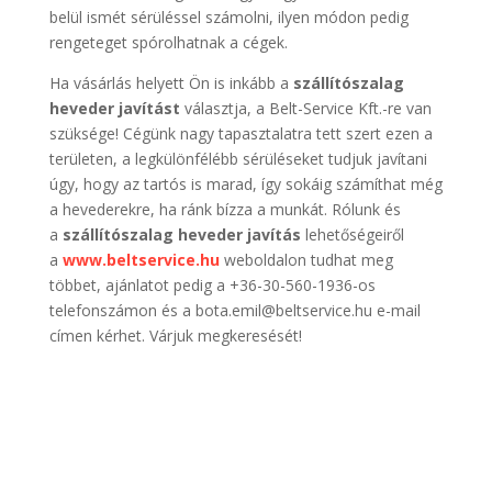
belül ismét sérüléssel számolni, ilyen módon pedig
rengeteget spórolhatnak a cégek.
Ha vásárlás helyett Ön is inkább a
szállítószalag
heveder javítást
választja, a Belt-Service Kft.-re van
szüksége! Cégünk nagy tapasztalatra tett szert ezen a
területen, a legkülönfélébb sérüléseket tudjuk javítani
úgy, hogy az tartós is marad, így sokáig számíthat még
a hevederekre, ha ránk bízza a munkát. Rólunk és
a
szállítószalag heveder javítás
lehetőségeiről
a
www.beltservice.hu
weboldalon tudhat meg
többet, ajánlatot pedig a +36-30-560-1936-os
telefonszámon és a bota.emil@beltservice.hu e-mail
címen kérhet. Várjuk megkeresését!