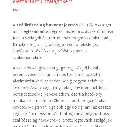
élettartamú szalagokért
Ipar
A
szállítószalag heveder javítás
jelentős összeget
tud megtakarítani a cégnek, hiszen a szakszerű munka
felel a szalagok élettartamának meghosszabbításáért.
Kímélje meg a cég költségvetését a felesleges
kiadásoktól, és bízza a javítást tapasztalt
szakemberekre!
A szállítószalagok az anyagmozgatás jól bevált
berendezései az ipar számos területén, sokrétű
alkalmazásukból adódóan pedig nagyon sokfélék
lehetnek. Ahány cég, annyi féle igény merülhet fel a
berendezésekkel kapcsolatban, ezért a hatékony
munka alkalmazási területre szabott megoldásokat
követel. Mégis van legalább egy dolog, ami az összes
cég esetében egyformán fontos, mégpedig az, hogy
szállítószalag hevederek a lehető legtovább szolgálják
a munkát. Ezt rendszeres karbantartással, szükség