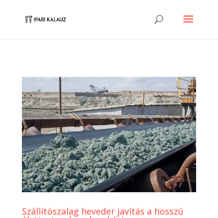
Szállítószalag heveder javítás a hosszú