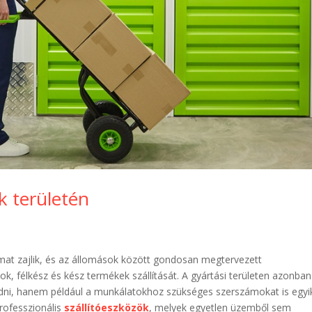
k területén
at zajlik, és az állomások között gondosan megtervezett
 félkész és kész termékek szállítását. A gyártási területen azonban
ni, hanem például a munkálatokhoz szükséges szerszámokat is egyi
 professzionális
szállítóeszközök
, melyek egyetlen üzemből sem