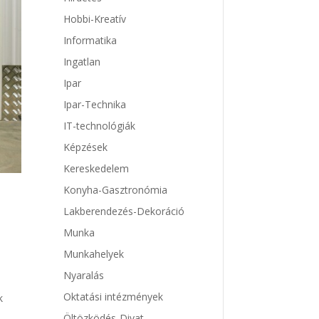
Hobbi-Kreatív
Informatika
Ingatlan
Ipar
Ipar-Technika
IT-technológiák
Képzések
Kereskedelem
Konyha-Gasztronómia
Lakberendezés-Dekoráció
Munka
Munkahelyek
Nyaralás
Oktatási intézmények
k
Öltözködés-Divat