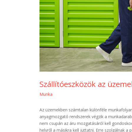
Szállítóeszközök az üzeme
Munka
Az üzemekben számtalan különféle munkafolyam
anyagmozgató rendszerek végzik a munkadarabok,
nem csupán az áru mozgatásáról kell gondoskod
helyről a másikra kell juttatni. Erre szolgálnak a