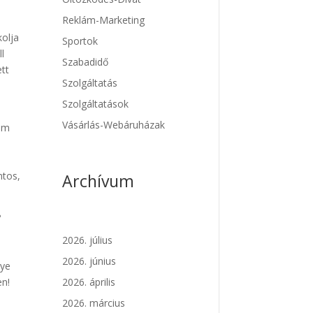
Reklám-Marketing
kolja
Sportok
l
Szabadidő
ett
Szolgáltatás
Szolgáltatások
Vásárlás-Webáruházak
nem
n
ntos,
Archívum
?
2026. július
2026. június
gye
en!
2026. április
2026. március