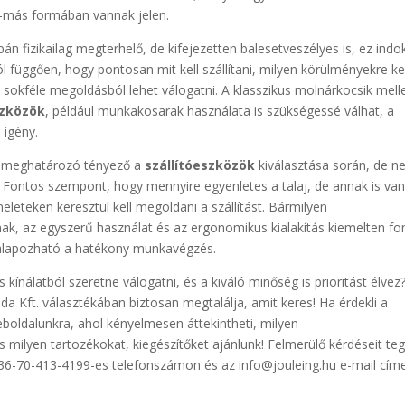
-más formában vannak jelen.
án fizikailag megterhelő, de kifejezetten balesetveszélyes is, ez indo
 függően, hogy pontosan mit kell szállítani, milyen körülményekre kel
 sokféle megoldásból lehet válogatni. A klasszikus molnárkocsik mell
szközök
, például munkakosarak használata is szükségessé válhat, a
 igény.
nt meghatározó tényező a
szállítóeszközök
kiválasztása során, de 
i. Fontos szempont, hogy mennyire egyenletes a talaj, de annak is va
eleteken keresztül kell megoldani a szállítást. Bármilyen
ak, az egyszerű használat és az ergonomikus kialakítás kiemelten fo
galapozható a hatékony munkavégzés.
 kínálatból szeretne válogatni, és a kiváló minőség is prioritást élvez
 Kft. választékában biztosan megtalálja, amit keres! Ha érdekli a
boldalunkra, ahol kényelmesen áttekintheti, milyen
s milyen tartozékokat, kiegészítőket ajánlunk! Felmerülő kérdéseit te
 +36-70-413-4199-es telefonszámon és az info@jouleing.hu e-mail cím