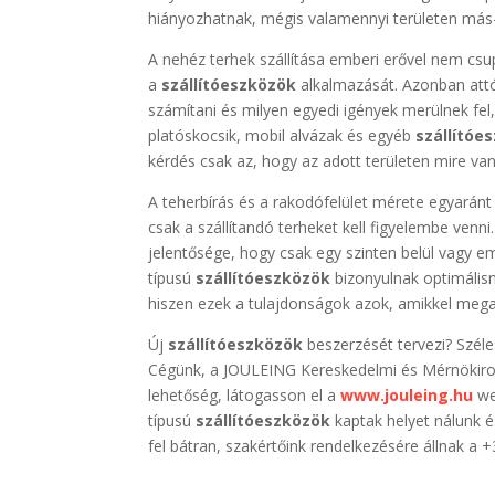
hiányozhatnak, mégis valamennyi területen más
A nehéz terhek szállítása emberi erővel nem csup
a
szállítóeszközök
alkalmazását. Azonban attól
számítani és milyen egyedi igények merülnek fel,
platóskocsik, mobil alvázak és egyéb
szállítóe
kérdés csak az, hogy az adott területen mire van
A teherbírás és a rakodófelület mérete egyará
csak a szállítandó terheket kell figyelembe venn
jelentősége, hogy csak egy szinten belül vagy em
típusú
szállítóeszközök
bizonyulnak optimálisn
hiszen ezek a tulajdonságok azok, amikkel me
Új
szállítóeszközök
beszerzését tervezi? Széles
Cégünk, a JOULEING Kereskedelmi és Mérnökiroda
lehetőség, látogasson el a
www.jouleing.hu
we
típusú
szállítóeszközök
kaptak helyet nálunk é
fel bátran, szakértőink rendelkezésére állnak a