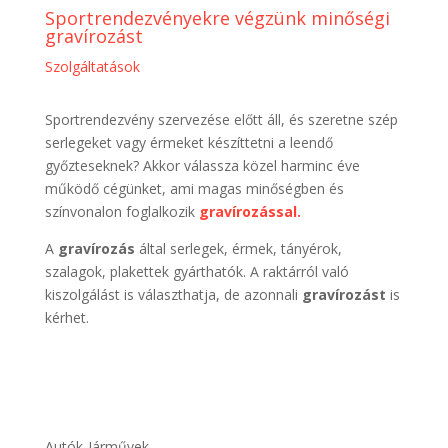
Sportrendezvényekre végzünk minőségi
gravírozást
Szolgáltatások
Sportrendezvény szervezése előtt áll, és szeretne szép
serlegeket vagy érmeket készíttetni a leendő
győzteseknek? Akkor válassza közel harminc éve
működő cégünket, ami magas minőségben és
színvonalon foglalkozik
gravírozással.
A
gravírozás
által serlegek, érmek, tányérok,
szalagok, plakettek gyárthatók. A raktárról való
kiszolgálást is választhatja, de azonnali
gravírozást
is
kérhet.
Autók-Járművek