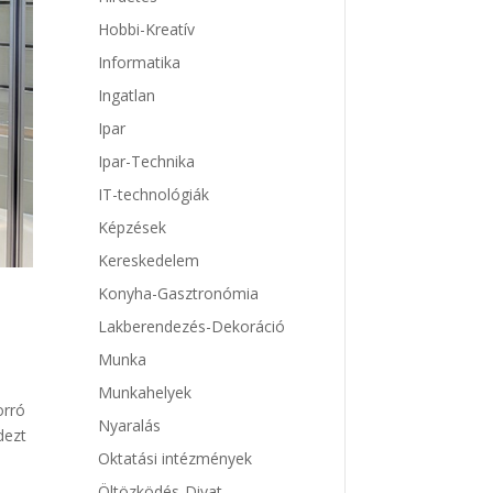
Hobbi-Kreatív
Informatika
Ingatlan
Ipar
Ipar-Technika
IT-technológiák
Képzések
Kereskedelem
Konyha-Gasztronómia
Lakberendezés-Dekoráció
Munka
Munkahelyek
orró
Nyaralás
dezt
Oktatási intézmények
Öltözködés-Divat