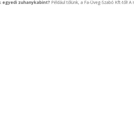
os
egyedi zuhanykabint?
Például tőlünk, a Fa-Üveg-Szabó Kft-től! A 