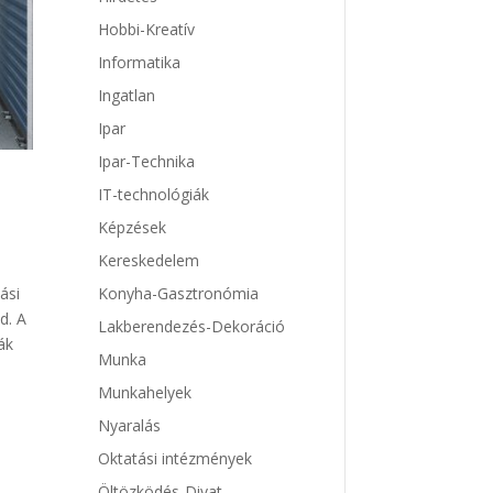
Hobbi-Kreatív
Informatika
Ingatlan
Ipar
Ipar-Technika
IT-technológiák
Képzések
Kereskedelem
ási
Konyha-Gasztronómia
d. A
Lakberendezés-Dekoráció
ák
Munka
Munkahelyek
Nyaralás
Oktatási intézmények
Öltözködés-Divat