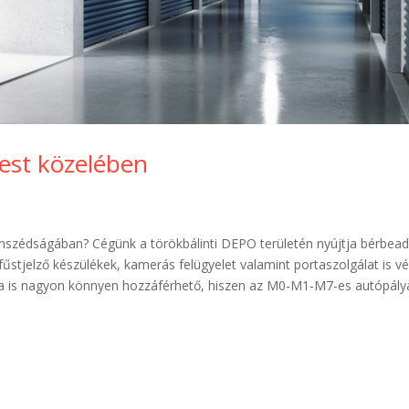
est közelében
szédságában? Cégünk a törökbálinti DEPO területén nyújtja bérbead
fűstjelző készülékek, kamerás felügyelet valamint portaszolgálat is vé
a is nagyon könnyen hozzáférhető, hiszen az M0-M1-M7-es autópály