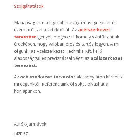
Szolgáltatások
Manapság már a legtöbb mezőgazdasági épület és
üzem acélszerkezetekből áll. Az
acélszerkezet
tervezést
igényel, méghozzá komoly szintűt annak
érdekében, hogy valóban erős és tartós legyen. A mi
cégünk, az Acélszerkezet-Technika Kft. kellő
alapossággal és precizitással végzi az
acélszerkezet
tervezést.
Az
acélszerkezet tervezést
alacsony áron kérheti a
mi cégünktől. Referenciáinkról sokat olvashat a
honlapunkon.
Autók-Járművek
Biznisz