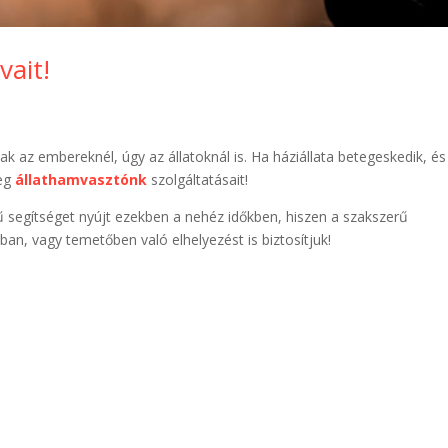
ait!
ak az embereknél, úgy az állatoknál is. Ha háziállata betegeskedik, és
meg
állathamvasztónk
szolgáltatásait!
ű segítséget nyújt ezekben a nehéz időkben, hiszen a szakszerű
ában, vagy temetőben való elhelyezést is biztosítjuk!