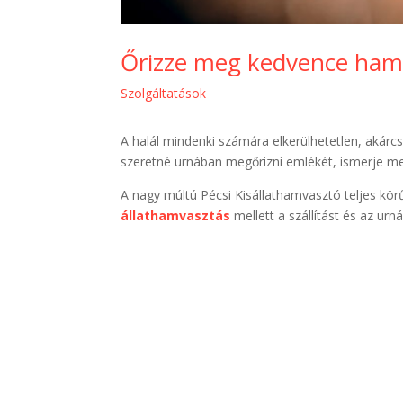
Őrizze meg kedvence hamv
Szolgáltatások
A halál mindenki számára elkerülhetetlen, akárcs
szeretné urnában megőrizni emlékét, ismerje 
A nagy múltú Pécsi Kisállathamvasztó teljes kör
állathamvasztás
mellett a szállítást és az urn