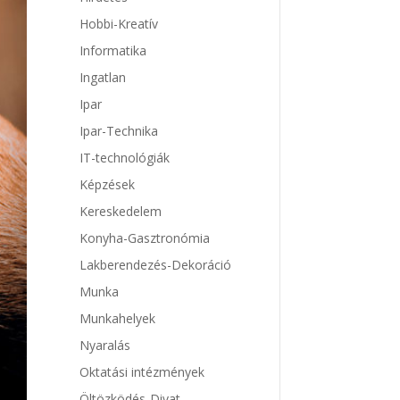
Hobbi-Kreatív
Informatika
Ingatlan
Ipar
Ipar-Technika
IT-technológiák
Képzések
Kereskedelem
Konyha-Gasztronómia
Lakberendezés-Dekoráció
Munka
Munkahelyek
Nyaralás
Oktatási intézmények
Öltözködés-Divat