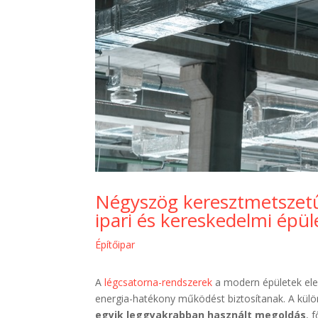
Négyszög keresztmetszetű
ipari és kereskedelmi épü
Építőipar
A
légcsatorna-rendszerek
a modern épületek elen
energia-hatékony működést biztosítanak. A kül
egyik leggyakrabban használt megoldás
, 