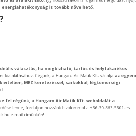
hető és átalakítható
, így hosszú távon is rugalmas megoldást nyújt
z energiahatékonyság is tovább növelhető
.
?
.
ideális választás, ha megbízható, tartós és helytakarékos
er kialakításához. Cégünk, a Hungaro Air Matik Kft. vállalja
az egyen
kivitelben, MEZ keretezéssel, sarkokkal, légtömörségi
el
.
se fel cégünk, a Hungaro Air Matik Kft. weboldalát a
kérdése lenne, forduljon hozzánk bizalommal a +36-30-863-5801-es
k.hu e-mail címünkön!