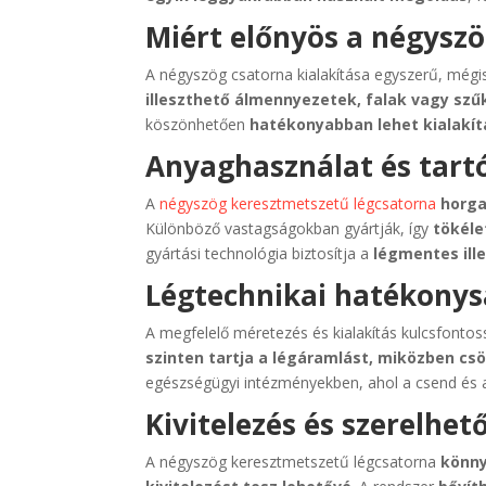
Miért előnyös a négysz
A négyszög csatorna kialakítása egyszerű, mégis
illeszthető álmennyezetek, falak vagy szű
köszönhetően
hatékonyabban lehet kialakít
Anyaghasználat és tart
A
négyszög keresztmetszetű légcsatorna
horga
Különböző vastagságokban gyártják, így
tökéle
gyártási technológia biztosítja a
légmentes ill
Légtechnikai hatékony
A megfelelő méretezés és kialakítás kulcsfonto
szinten tartja a légáramlást, miközben csö
egészségügyi intézményekben, ahol a csend és 
Kivitelezés és szerelhet
A négyszög keresztmetszetű légcsatorna
könny