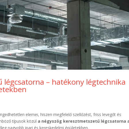
 légcsatorna – hatékony légtechnika
letekben
gedhetetlen elemei, hiszen megfelelő szellőzést, friss levegőt és
önböző típusok közül
a négyszög keresztmetszetű légcsatorna 
főleg nagyobb ipari és kereskedelmi épületekben.