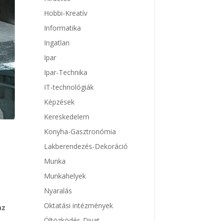
Hobbi-Kreatív
Informatika
Ingatlan
Ipar
Ipar-Technika
IT-technológiák
Képzések
Kereskedelem
Konyha-Gasztronómia
Lakberendezés-Dekoráció
Munka
Munkahelyek
Nyaralás
Oktatási intézmények
az
Öltözködés-Divat