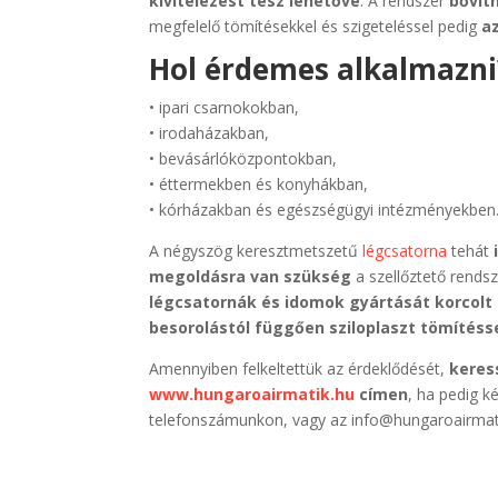
kivitelezést tesz lehetővé
. A rendszer
bővít
megfelelő tömítésekkel és szigeteléssel pedig
a
Hol érdemes alkalmazni
• ipari csarnokokban,
• irodaházakban,
• bevásárlóközpontokban,
• éttermekben és konyhákban,
• kórházakban és egészségügyi intézményekben
A négyszög keresztmetszetű
légcsatorna
tehát
megoldásra van szükség
a szellőztető rendsz
légcsatornák és idomok gyártását korcolt 
besorolástól függően sziloplaszt tömítéss
Amennyiben felkeltettük az érdeklődését,
keres
www.hungaroairmatik.hu
címen
, ha pedig 
telefonszámunkon, vagy az info@hungaroairmati