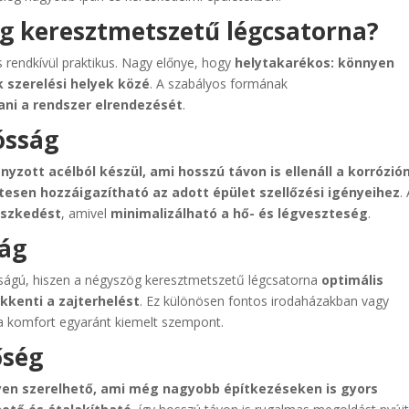
ög keresztmetszetű légcsatorna?
 rendkívül praktikus. Nagy előnye, hogy
helytakarékos: könnyen
k szerelési helyek közé
. A szabályos formának
ani a rendszer elrendezését
.
ósság
nyzott acélból készül, ami hosszú távon is ellenáll a korrózió
tesen hozzáigazítható az adott épület szellőzési igényeihez
.
eszkedést
, amivel
minimalizálható a hő- és légveszteség
.
ság
sságú, hiszen a négyszög keresztmetszetű légcsatorna
optimális
kkenti a zajterhelést
. Ez különösen fontos irodaházakban vagy
a komfort egyaránt kiemelt szempont.
őség
en szerelhető, ami még nagyobb építkezéseken is gyors