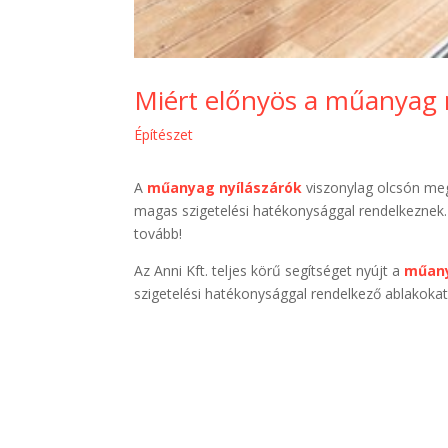
Miért előnyös a műanyag n
Építészet
A
műanyag nyílászárók
viszonylag olcsón meg
magas szigetelési hatékonysággal rendelkeznek
tovább!
Az Anni Kft. teljes körű segítséget nyújt a
műany
szigetelési hatékonysággal rendelkező ablakokat