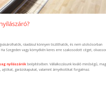
yílászáró?
vásárolhatók, ráadásul könnyen tisztíthatók, és nem utolsósorban
. Ha Szegeden vagy környékén keres erre szakosodott céget, olvasso
ag nyílászárók
beépítésében. Vállalkozásunk kiváló minőségű, ma
, ajtókat, garázskapukat, valamint árnyékolókat forgalmaz.