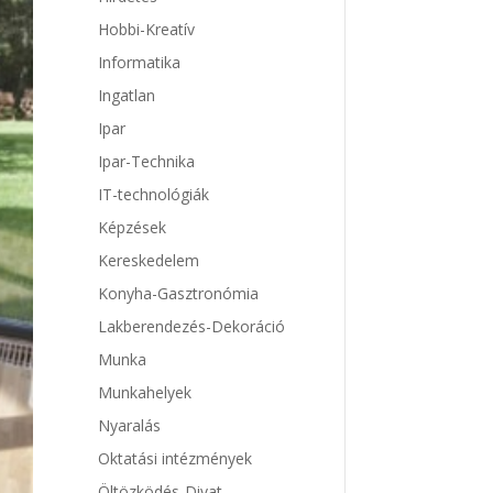
Hobbi-Kreatív
Informatika
Ingatlan
Ipar
Ipar-Technika
IT-technológiák
Képzések
Kereskedelem
Konyha-Gasztronómia
Lakberendezés-Dekoráció
Munka
Munkahelyek
Nyaralás
Oktatási intézmények
Öltözködés-Divat