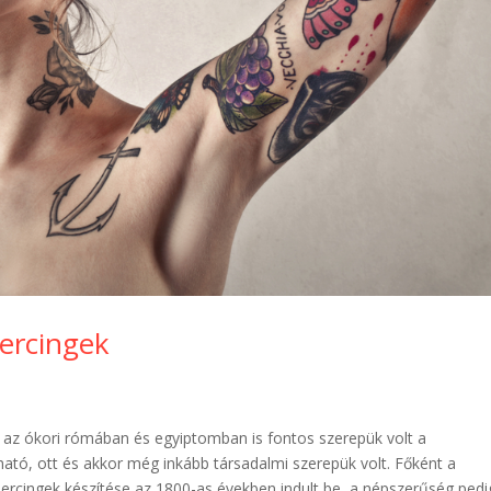
iercingek
 az ókori rómában és egyiptomban is fontos szerepük volt a
tó, ott és akkor még inkább társadalmi szerepük volt. Főként a
piercingek készítése az 1800-as években indult be, a népszerűség pedi