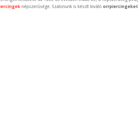
iercingek
népszerűsége. Szalonunk is készít kiváló
orrpiercingeket