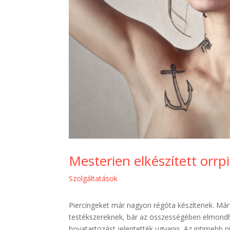
Mesterien elkészített orrp
Szolgáltatások
Piercingeket már nagyon régóta készítenek. Már
testékszereknek, bár az összességében elmondha
hovatartozást jelentették ugyanis. Az intimebb 