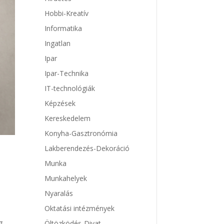
Hobbi-Kreatív
Informatika
Ingatlan
Ipar
Ipar-Technika
IT-technológiák
Képzések
Kereskedelem
Konyha-Gasztronómia
Lakberendezés-Dekoráció
Munka
Munkahelyek
Nyaralás
Oktatási intézmények
g
Öltözködés-Divat