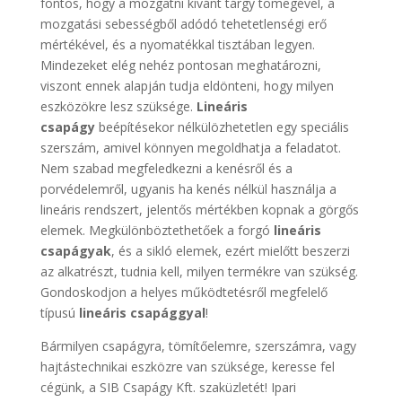
fontos, hogy a mozgatni kívánt tárgy tömegével, a
mozgatási sebességből adódó tehetetlenségi erő
mértékével, és a nyomatékkal tisztában legyen.
Mindezeket elég nehéz pontosan meghatározni,
viszont ennek alapján tudja eldönteni, hogy milyen
eszközökre lesz szüksége.
Lineáris
csapágy
beépítésekor nélkülözhetetlen egy speciális
szerszám, amivel könnyen megoldhatja a feladatot.
Nem szabad megfeledkezni a kenésről és a
porvédelemről, ugyanis ha kenés nélkül használja a
lineáris rendszert, jelentős mértékben kopnak a görgős
elemek. Megkülönböztethetőek a forgó
lineáris
csapágyak
, és a sikló elemek, ezért mielőtt beszerzi
az alkatrészt, tudnia kell, milyen termékre van szükség.
Gondoskodjon a helyes működtetésről megfelelő
típusú
lineáris csapággyal
!
Bármilyen csapágyra, tömítőelemre, szerszámra, vagy
hajtástechnikai eszközre van szüksége, keresse fel
cégünk, a SIB Csapágy Kft. szaküzletét! Ipari