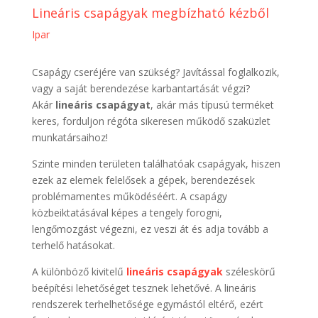
Lineáris csapágyak megbízható kézből
Ipar
Csapágy cseréjére van szükség? Javítással foglalkozik,
vagy a saját berendezése karbantartását végzi?
Akár
lineáris csapágyat
, akár más típusú terméket
keres, forduljon régóta sikeresen működő szaküzlet
munkatársaihoz!
Szinte minden területen találhatóak csapágyak, hiszen
ezek az elemek felelősek a gépek, berendezések
problémamentes működéséért. A csapágy
közbeiktatásával képes a tengely forogni,
lengőmozgást végezni, ez veszi át és adja tovább a
terhelő hatásokat.
A különböző kivitelű
lineáris csapágyak
széleskörű
beépítési lehetőséget tesznek lehetővé. A lineáris
rendszerek terhelhetősége egymástól eltérő, ezért