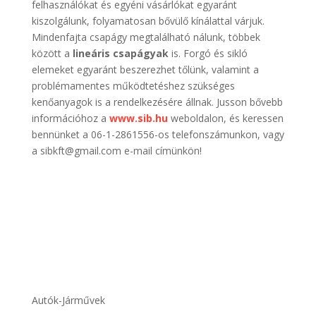
felhasználókat és egyéni vásárlókat egyaránt
kiszolgálunk, folyamatosan bővülő kínálattal várjuk.
Mindenfajta csapágy megtalálható nálunk, többek
között a
lineáris csapágyak
is. Forgó és sikló
elemeket egyaránt beszerezhet tőlünk, valamint a
problémamentes működtetéshez szükséges
kenőanyagok is a rendelkezésére állnak. Jusson bővebb
információhoz a
www.sib.hu
weboldalon, és keressen
bennünket a 06-1-2861556-os telefonszámunkon, vagy
a sibkft@gmail.com e-mail címünkön!
Autók-Járművek