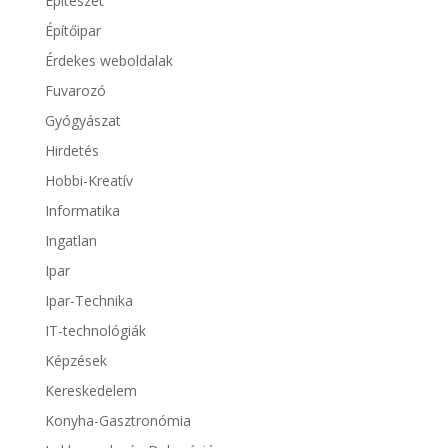
Építészet
Építőipar
Érdekes weboldalak
Fuvarozó
Gyógyászat
Hirdetés
Hobbi-Kreatív
Informatika
Ingatlan
Ipar
Ipar-Technika
IT-technológiák
Képzések
Kereskedelem
Konyha-Gasztronómia