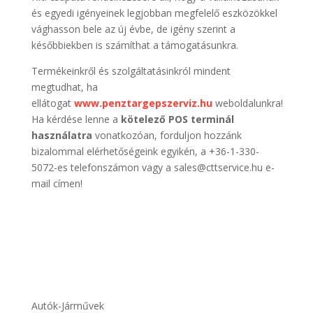
és egyedi igényeinek legjobban megfelelő eszközökkel
vághasson bele az új évbe, de igény szerint a
későbbiekben is számíthat a támogatásunkra.
Termékeinkről és szolgáltatásinkról mindent
megtudhat, ha
ellátogat
www.penztargepszerviz.hu
weboldalunkra!
Ha kérdése lenne a
kötelező POS terminál
használatra
vonatkozóan, forduljon hozzánk
bizalommal elérhetőségeink egyikén, a +36-1-330-
5072-es telefonszámon vagy a sales@cttservice.hu e-
mail címen!
Autók-Járművek