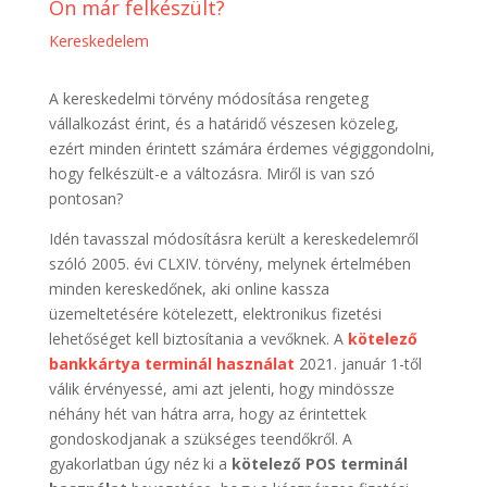
Ön már felkészült?
Kereskedelem
A kereskedelmi törvény módosítása rengeteg
vállalkozást érint, és a határidő vészesen közeleg,
ezért minden érintett számára érdemes végiggondolni,
hogy felkészült-e a változásra. Miről is van szó
pontosan?
Idén tavasszal módosításra került a kereskedelemről
szóló 2005. évi CLXIV. törvény, melynek értelmében
minden kereskedőnek, aki online kassza
üzemeltetésére kötelezett, elektronikus fizetési
lehetőséget kell biztosítania a vevőknek. A
kötelező
bankkártya terminál használat
2021. január 1-től
válik érvényessé, ami azt jelenti, hogy mindössze
néhány hét van hátra arra, hogy az érintettek
gondoskodjanak a szükséges teendőkről. A
gyakorlatban úgy néz ki a
kötelező POS terminál