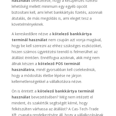
használat
bevezetése, hogy a készpénzes fizetési
lehetőség mellett minimum egy egyéb opciót
biztosítani kell, ami lehet bankkártyás fizetés, azonnali
átutalás, de más megoldás is, ami eleget tesz a
követelményeknek.
A kereskedőkre nézve a
kötelező bankkártya
terminál használat
nem csupán azt vonja magával,
hogy be kell szerezni az ehhez szükséges eszközöket,
hiszen számos ügyintézési teendő is felmerülhet az
átállást érintően. Ennélfogva azoknak, akik még nem
állnak készen a
kötelező POS terminál
használatra
, minél gyorsabban kell cselekedniük,
hogy a módosítás életbe lépése ne járjon
kellemetlenségekkel a vállalkotásra nézve.
Ön is érintett a
kötelező bankkártya terminál
használat
bevezetésében? Még nem intézett el
mindent, és szakértők segítségét kérné, hogy
felkészülten várhassa az átállást? A Cas-Tech-Trade
Kft. csapata rendelkezésére áll, hogy a vállalkozásának