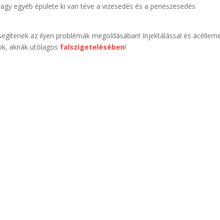
 vagy egyéb épülete ki van téve a vizesedés és a penészesedés
 segítenek az ilyen problémák megoldásában! Injektálással és acéllem
sok, aknák utólagos
falszigetelésében
!