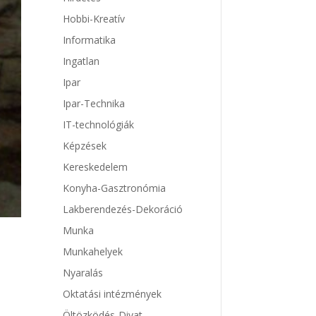
Hobbi-Kreatív
Informatika
Ingatlan
Ipar
Ipar-Technika
IT-technológiák
Képzések
Kereskedelem
Konyha-Gasztronómia
Lakberendezés-Dekoráció
Munka
Munkahelyek
Nyaralás
Oktatási intézmények
Öltözködés-Divat