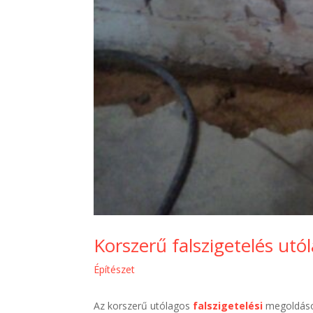
Korszerű falszigetelés utó
Építészet
Az korszerű utólagos
falszigetelési
megoldáso