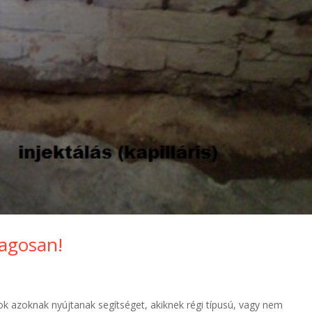
lagosan!
k azoknak nyújtanak segítséget, akiknek régi típusú, vagy nem