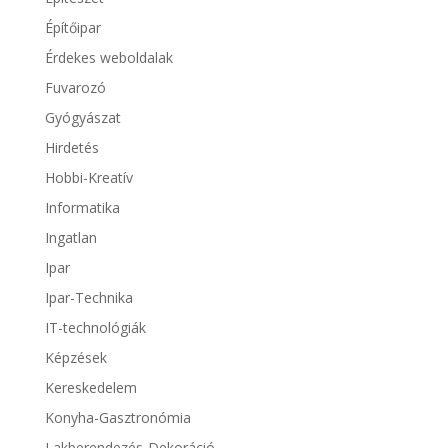
Építőipar
Érdekes weboldalak
Fuvarozó
Gyógyászat
Hirdetés
Hobbi-Kreatív
Informatika
Ingatlan
Ipar
Ipar-Technika
IT-technológiák
Képzések
Kereskedelem
Konyha-Gasztronómia
Lakberendezés-Dekoráció