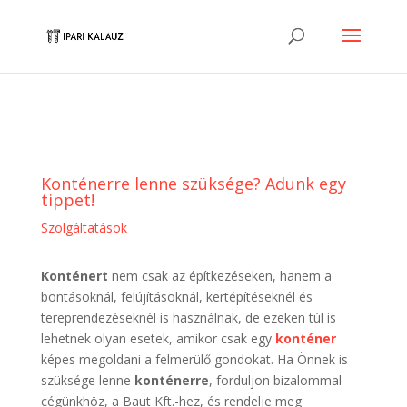
Konténerre lenne szüksége? Adunk egy
tippet!
Szolgáltatások
Konténert
nem csak az építkezéseken, hanem a
bontásoknál, felújításoknál, kertépítéseknél és
tereprendezéseknél is használnak, de ezeken túl is
lehetnek olyan esetek, amikor csak egy
konténer
képes megoldani a felmerülő gondokat. Ha Önnek is
szüksége lenne
konténerre
, forduljon bizalommal
cégünkhöz, a Baut Kft.-hez, és rendelje meg