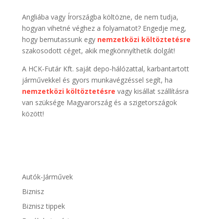
Angliába vagy Írországba költözne, de nem tudja,
hogyan vihetné véghez a folyamatot? Engedje meg,
hogy bemutassunk egy
nemzetközi költöztetésre
szakosodott céget, akik megkönnyíthetik dolgát!
A HCK-Futár Kft. saját depo-hálózattal, karbantartott
járművekkel és gyors munkavégzéssel segít, ha
nemzetközi költöztetésre
vagy kisállat szállításra
van szüksége Magyarország és a szigetországok
között!
Autók-Járművek
Biznisz
Biznisz tippek