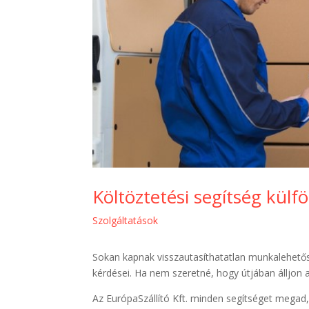
Költöztetési segítség külf
Szolgáltatások
Sokan kapnak visszautasíthatatlan munkalehetős
kérdései. Ha nem szeretné, hogy útjában álljon 
Az EurópaSzállító Kft. minden segítséget megad,