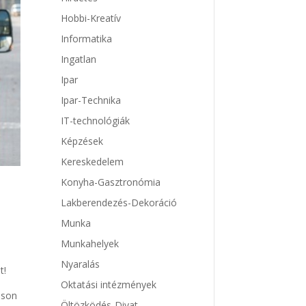
Hobbi-Kreatív
Informatika
Ingatlan
Ipar
Ipar-Technika
IT-technológiák
Képzések
Kereskedelem
Konyha-Gasztronómia
Lakberendezés-Dekoráció
Munka
Munkahelyek
Nyaralás
t!
Oktatási intézmények
sson
Öltözködés-Divat