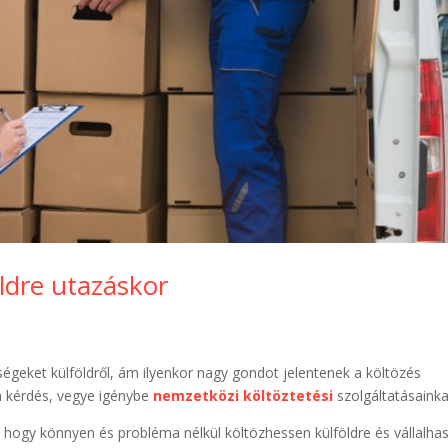
öldre utazáskor
égeket külföldről, ám ilyenkor nagy gondot jelentenek a költözés
a kérdés, vegye igénybe
nemzetközi költöztetési
szolgáltatásainka
 hogy könnyen és probléma nélkül költözhessen külföldre és vállalha