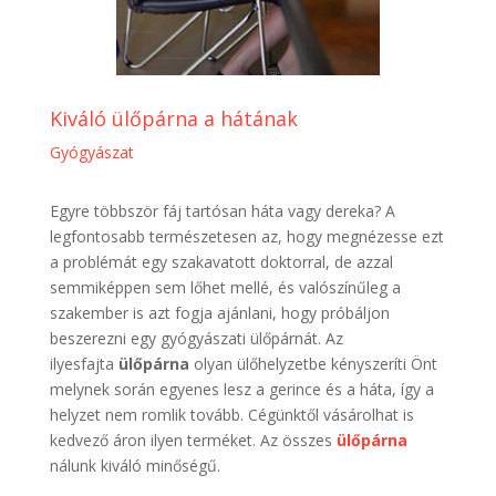
Kiváló ülőpárna a hátának
Gyógyászat
Egyre többször fáj tartósan háta vagy dereka? A
legfontosabb természetesen az, hogy megnézesse ezt
a problémát egy szakavatott doktorral, de azzal
semmiképpen sem lőhet mellé, és valószínűleg a
szakember is azt fogja ajánlani, hogy próbáljon
beszerezni egy gyógyászati ülőpárnát. Az
ilyesfajta
ülőpárna
olyan ülőhelyzetbe kényszeríti Önt
melynek során egyenes lesz a gerince és a háta, így a
helyzet nem romlik tovább. Cégünktől vásárolhat is
kedvező áron ilyen terméket. Az összes
ülőpárna
nálunk kiváló minőségű.