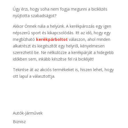
Úgy érzi, hogy soha nem fogja megunni a biciklizés
nyújtotta szabadságot?
Akkor Önnek nála a helyünk. A kerékpározás egy igen
népszerű sport és kikapcsolódás. Itt az idő, hogy egy
megbízható
kerékpárboltot
válaszon, ahol minden
alkatrészt és kiegészítőt egy helyről, kényelmesen
szerezhető be. Ne nélkülözze a kerékpárját a hidegebb
időkben sem, inkább készítse fel rá biciklijét!
Tekintse át az akciós termékeket is, hiszen lehet, hogy
ott lapul a választottja.
Autók-Járművek
Biznisz