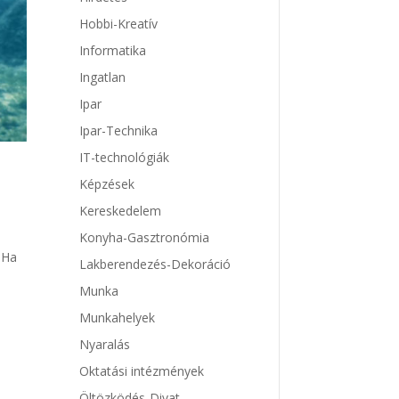
Hobbi-Kreatív
Informatika
Ingatlan
Ipar
Ipar-Technika
IT-technológiák
Képzések
Kereskedelem
Konyha-Gasztronómia
 Ha
Lakberendezés-Dekoráció
Munka
k
Munkahelyek
Nyaralás
Oktatási intézmények
Öltözködés-Divat