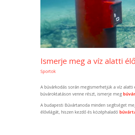
Ismerje meg a víz alatti élő
Sportok
A búvárkodás során megismerhetjük a víz alatti 
búvároktatáson venne részt, ismerje meg
búvár
A budapesti Búvártanoda minden segítséget meg
élővilágát, hiszen kezdő és középhaladó
búvárt