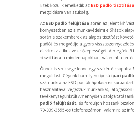
Ezek közül kiemelkedik az
ESD padló tisztítás
megoldásra van szükség.
Az
ESD padló felújítása
során az jelent kihívá
környezetben ez a munkavédelmi előírások alapv
során a szakemberek az alapos tisztítást követően
padlót és megvédje a gyors visszaszennyeződést
elektrosztatikus vezetőképességét. A megfelel
tisztítása
a mindennapokban, valamint a fertőtl
Önnek is szüksége lenne egy szakértő csapatra
megoldást! Cégünk bármilyen típusú
ipari padló
számunkra az ESD padlók ápolása és karbantar
használatával végezzük munkánkat, látogasson 
tevékenységünkről! Amennyiben szolgáltatásaink
padló felújítását
, és forduljon hozzánk bizal
70-339-3555-ös telefonszámon, valamint az in