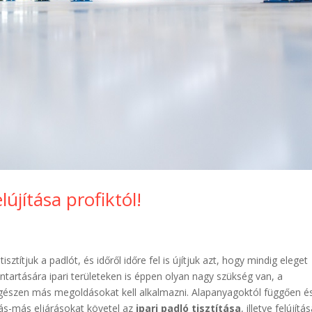
lújítása profiktól!
ítjuk a padlót, és időről időre fel is újítjuk azt, hogy mindig eleget
ntartására ipari területeken is éppen olyan nagy szükség van, a
észen más megoldásokat kell alkalmazni. Alapanyagoktól függően é
más-más eljárásokat követel az
ipari padló tisztítása
, illetve felújítás