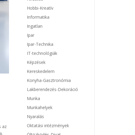
Hobbi-Kreatív
Informatika
Ingatlan
Ipar
Ipar-Technika
IT-technológiák
Képzések
Kereskedelem
Konyha-Gasztronómia
Lakberendezés-Dekoráció
Munka
Munkahelyek
Nyaralás
Oktatási intézmények
s az
a.
Öltözködés-Divat