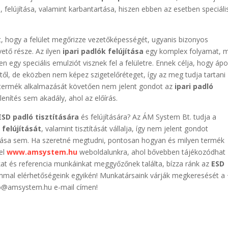
a
, felújítása, valamint karbantartása, hiszen ebben az esetben speciáli
st, hogy a felület megőrizze vezetőképességét, ugyanis bizonyos
ető része. Az ilyen
ipari padlók felújítása
egy komplex folyamat, m
 egy speciális emulziót visznek fel a felületre. Ennek célja, hogy ápo
ől, de eközben nem képez szigetelőréteget, így az meg tudja tartani
ő termék alkalmazását követően nem jelent gondot az
ipari padló
enítés sem akadály, ahol az előírás.
ESD padló tisztítására
és felújítására? Az ÁM System Bt. tudja a
 felújítását
, valamint tisztítását vállalja, így nem jelent gondot
tása sem. Ha szeretné megtudni, pontosan hogyan és milyen termék
el
www.amsystem.hu
weboldalunkra, ahol bővebben tájékozódhat
at és referencia munkáinkat meggyőzőnek találta, bízza ránk az
ESD
ommal elérhetőségeink egyikén! Munkatársaink várják megkeresését a
fo@amsystem.hu e-mail címen!