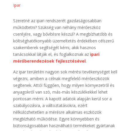
Ipar
Szeretné az ipari rendszerét gazdaságosabban
működtetni? Szükség van néhány mérőeszköz
cseréjére, vagy bővítésre készül? A megbízhatóbb és
költséghatékonyabb üzemeltetés érdekében célszerű
szakemberek segítségét kérni, akik hasznos
tanácsokkal látják el, és foglalkoznak az
ipari
mérőberendezések fejlesztésével
.
Az ipar területén nagyon sok mérési tevékenységet kell
végezni, amiben a célnak megfelelő mérőeszközök
segítenek. Attól függően, hogy milyen környezetről és
anyagokról van szó, más-más készülékekkel lehet
pontosan mérni. A kapott adatok alapján kerül sor a
szabályozásra, a változtatásokra, ezért
nélkülözhetetlen a mérésre alkalmas eszközök
megbízható működése. Egyre könnyebben és
biztonságosabban használható termékeket gyártanak