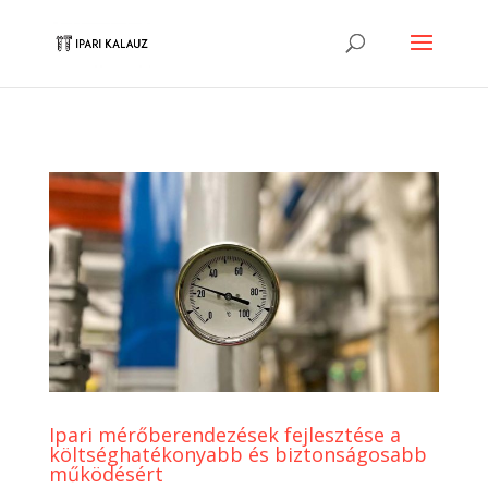
Ipari mérőberendezések fejlesztése a
költséghatékonyabb és biztonságosabb
működésért