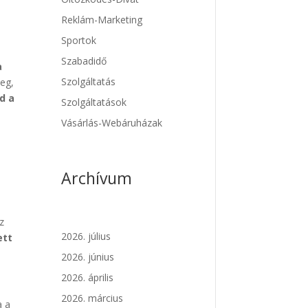
Reklám-Marketing
Sportok
Szabadidő
a
Szolgáltatás
teg,
d a
Szolgáltatások
Vásárlás-Webáruházak
Archívum
az
2026. július
ett
2026. június
2026. április
2026. március
a a