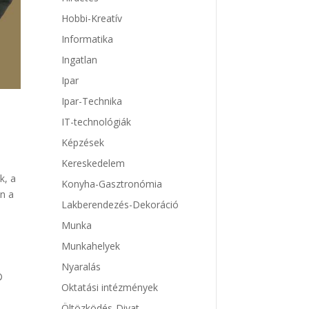
Hobbi-Kreatív
Informatika
Ingatlan
Ipar
Ipar-Technika
IT-technológiák
Képzések
Kereskedelem
k, a
Konyha-Gasztronómia
en a
Lakberendezés-Dekoráció
Munka
Munkahelyek
Nyaralás
®
Oktatási intézmények
Öltözködés-Divat