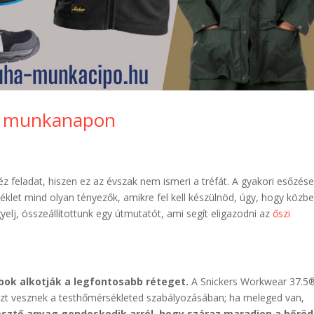
szi munkanapon
 feladat, hiszen ez az évszak nem ismeri a tréfát. A gyakori esőzése
éklet mind olyan tényezők, amikre fel kell készülnöd, úgy, hogy közb
elj, összeállítottunk egy útmutatót, ami segít eligazodni az
őszi
bok alkotják a legfontosabb réteget.
A Snickers Workwear 37.5
szt vesznek a testhőmérsékleted szabályozásában; ha meleged van,
esztő anyag gondoskodik arról, hogy száraz maradjon a bőröd