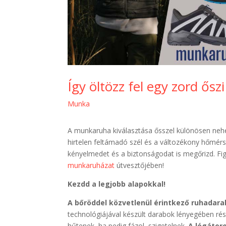
Így öltözz fel egy zord ő
Munka
A munkaruha kiválasztása ősszel különösen nehéz
hirtelen feltámadó szél és a változékony hőmérs
kényelmedet és a biztonságodat is megőrizd. Figy
munkaruházat
útvesztőjében!
Kezdd a legjobb alapokkal!
A bőröddel közvetlenül érintkező ruhadara
technológiájával készült darabok lényegében ré
hűtenek, ha pedig fázol, szigetelnek.
A légáter