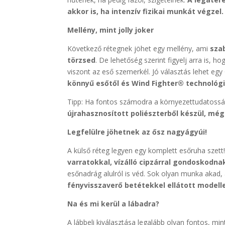
akkor is, ha intenzív fizikai munkát végzel.
Mellény, mint jolly joker
Következő rétegnek jöhet egy mellény, ami
sza
törzsed
. De lehetőség szerint figyelj arra is, h
viszont az eső szemerkél. Jó választás lehet egy
könnyű esőtől és Wind Fighter® technológi
Tipp: Ha fontos számodra a környezettudatosság
újrahasznosított poliészterből készül, még
Legfelülre jöhetnek az ősz nagyágyúi!
A külső réteg legyen egy komplett esőruha szet
varratokkal, vízálló cipzárral gondoskodn
esőnadrág alulról is véd. Sok olyan munka akad, 
fényvisszaverő betétekkel ellátott modell
Na és mi kerül a lábadra?
A lábbeli kiválasztása legalább olyan fontos, m