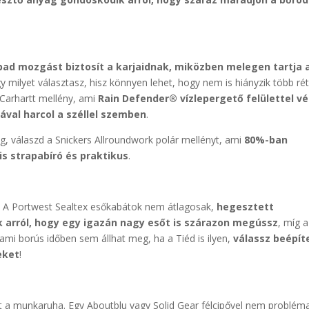
bad mozgást biztosít a karjaidnak, miközben melegen tartja 
ogy milyet választasz, hisz könnyen lehet, hogy nem is hiányzik több ré
 Carhartt mellény, ami
Rain Defender® vízlepergető felülettel vé
ával harcol a széllel szemben
.
, válaszd a Snickers Allroundwork polár mellényt, ami
80%-ban
is strapabíró és praktikus
.
t! A Portwest Sealtex esőkabátok nem átlagosak,
hegesztett
ak arról, hogy egy igazán nagy esőt is szárazon megússz
, míg 
ami borús időben sem állhat meg, ha a Tiéd is ilyen,
válassz beépít
eket
!
int a munkaruha. Egy Aboutblu vagy Solid Gear félcipővel nem problém