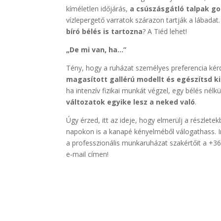
kíméletlen időjárás,
a csúszásgátló talpak gon
vízlepergető varratok szárazon tartják a lábadat.
bíró bélés is tartozna
? A Tiéd lehet!
„De mi van, ha…”
Tény, hogy a ruházat személyes preferencia kér
magasított gallérú modellt és egészítsd ki
ha intenzív fizikai munkát végzel, egy bélés nélk
változatok egyike lesz a neked való
.
Úgy érzed, itt az ideje, hogy elmerülj a részle
napokon is a kanapé kényelméből válogathass. 
a professzionális munkaruházat szakértőit a 
e-mail címen!