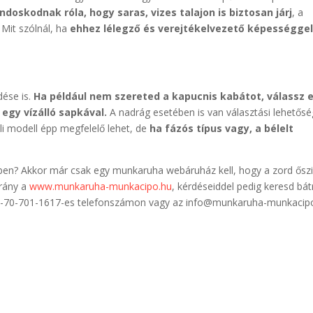
doskodnak róla, hogy saras, vizes talajon is biztosan járj
, a
 Mit szólnál, ha
ehhez lélegző és verejtékelvezető képességge
dése is.
Ha például nem szereted a kapucnis kabátot, válassz 
 egy vízálló sapkával.
A nadrág esetében is van választási lehetősé
üli modell épp megfelelő lehet, de
ha fázós típus vagy, a bélelt
tekben? Akkor már csak egy munkaruha webáruház kell, hogy a zord ősz
Irány a
www.munkaruha-munkacipo.hu
, kérdéseiddel pedig keresd bát
+36-70-701-1617-es telefonszámon vagy az info@munkaruha-munkacip