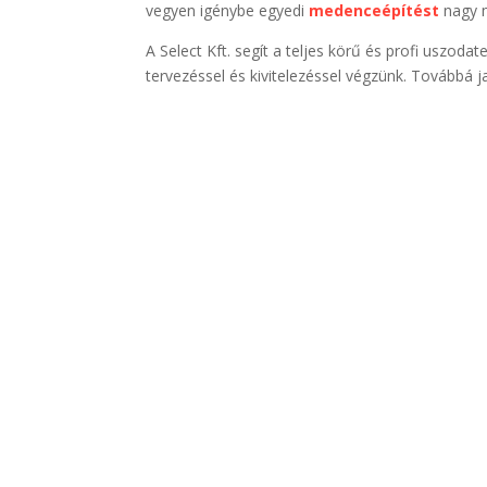
vegyen igénybe egyedi
medenceépítést
nagy 
A Select Kft. segít a teljes körű és profi uszodat
tervezéssel és kivitelezéssel végzünk. Továbbá j