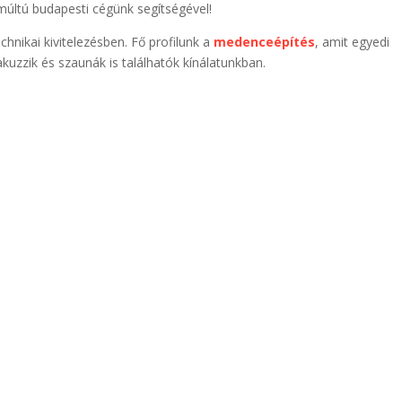
múltú budapesti cégünk segítségével!
echnikai kivitelezésben. Fő profilunk a
medenceépítés
, amit egyedi
akuzzik és szaunák is találhatók kínálatunkban.