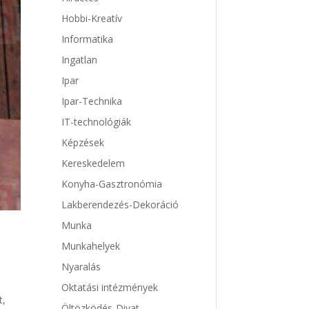
Hobbi-Kreatív
Informatika
Ingatlan
Ipar
Ipar-Technika
IT-technológiák
Képzések
Kereskedelem
Konyha-Gasztronómia
Lakberendezés-Dekoráció
Munka
Munkahelyek
Nyaralás
Oktatási intézmények
t,
Öltözködés-Divat