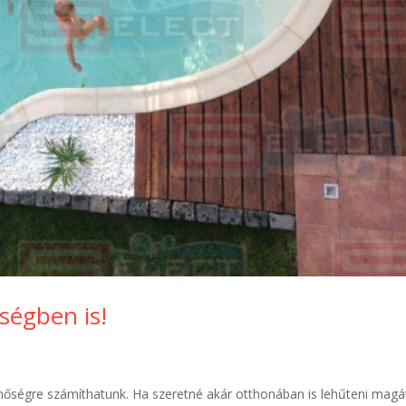
ségben is!
b hőségre számíthatunk. Ha szeretné akár otthonában is lehűteni magá