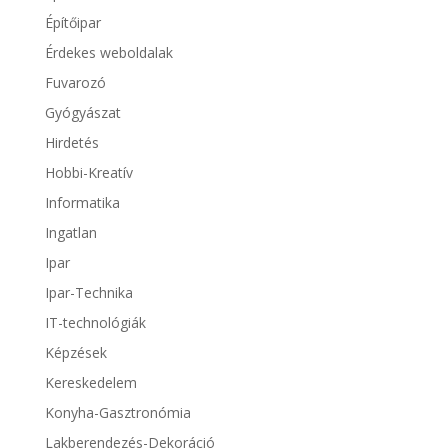
Építőipar
Érdekes weboldalak
Fuvarozó
Gyógyászat
Hirdetés
Hobbi-Kreatív
Informatika
Ingatlan
Ipar
Ipar-Technika
IT-technológiák
Képzések
Kereskedelem
Konyha-Gasztronómia
Lakberendezés-Dekoráció