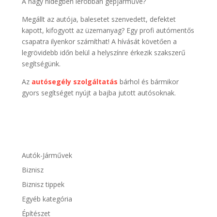
A nagy hidegben lerobban gépjárműve?
Megállt az autója, balesetet szenvedett, defektet
kapott, kifogyott az üzemanyag? Egy profi autómentős
csapatra ilyenkor számíthat! A hívását követően a
legrövidebb időn belül a helyszínre érkezik szakszerű
segítségünk.
Az
autósegély szolgáltatás
bárhol és bármikor
gyors segítséget nyújt a bajba jutott autósoknak.
Autók-Járművek
Biznisz
Biznisz tippek
Egyéb kategória
Építészet