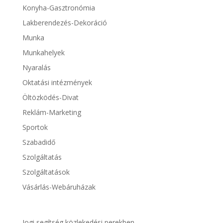
Konyha-Gasztronómia
Lakberendezés-Dekoráció
Munka
Munkahelyek
Nyaralás
Oktatási intézmények
Öltözködés-Divat
Reklám-Marketing
Sportok
Szabadidő
Szolgáltatás
Szolgáltatások
Vásárlás-Webáruházak
Jogi segítség közlekedési perekben