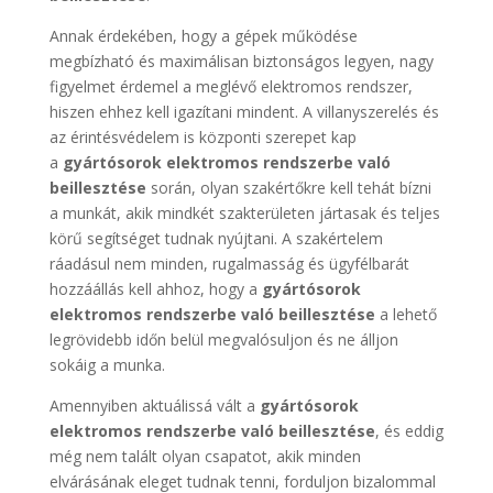
Annak érdekében, hogy a gépek működése
megbízható és maximálisan biztonságos legyen, nagy
figyelmet érdemel a meglévő elektromos rendszer,
hiszen ehhez kell igazítani mindent. A villanyszerelés és
az érintésvédelem is központi szerepet kap
a
gyártósorok elektromos rendszerbe való
beillesztése
során, olyan szakértőkre kell tehát bízni
a munkát, akik mindkét szakterületen jártasak és teljes
körű segítséget tudnak nyújtani. A szakértelem
ráadásul nem minden, rugalmasság és ügyfélbarát
hozzáállás kell ahhoz, hogy a
gyártósorok
elektromos rendszerbe való beillesztése
a lehető
legrövidebb időn belül megvalósuljon és ne álljon
sokáig a munka.
Amennyiben aktuálissá vált a
gyártósorok
elektromos rendszerbe való beillesztése
, és eddig
még nem talált olyan csapatot, akik minden
elvárásának eleget tudnak tenni, forduljon bizalommal