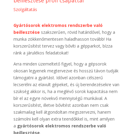
beillesztése profi csapattal
Szolgáltatás
Gyártósorok elektromos rendszerbe való
beillesztése
szakszerűen, rövid határidővel, hogy a
munka zökkenőmentesen haladhasson tovább! Ha
korszerűsítést tervez vagy bővíti a gépparkot, bízza
ránk a járulékos feladatokat!
Arra minden üzemeltető figyel, hogy a gépsorok
okosan legyenek megtervezve és hosszú távon tudják
támogatni a gyártást. Idővel azonban célszerű
lecserélni az elavult gépeket, és új berendezésekre van
szükség akkor is, ha a meglévő sorok kapacitása nem
bír el az egyre növekvő mennyiségű munkával. A
korszerűsítést, illetve bővítést azonban nem csak
szakmailag kell átgondoltan megszervezni, hanem
számolni kell olyan extra teendőkkel is, mint amilyen
a
gyártósorok elektromos rendszerbe való
beillesztése
.