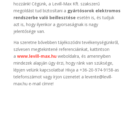
hozzánk! Cégünk, a Levill-Max Kft. szakszerű
megoldást tud biztosítani a
gyártósorok elektromos
rendszerbe való beillesztése
esetén is, és tudjuk
azt is, hogy ilyenkor a gyorsaságnak is nagy
jelentősége van.
Ha szeretne bővebben tájékozódni tevékenységünkről,
szívesen megtekintené referenciáinkat, kattintson
a
www.levill-max.hu
weboldalra, és amennyiben
mindezek alapján úgy érzi, hogy ránk van szüksége,
lépjen velünk kapcsolatba! Hívja a +36-20-974-9158-as
telefonszámot vagy írjon üzenetet a levente@levill-
max.hu e-mail címre!