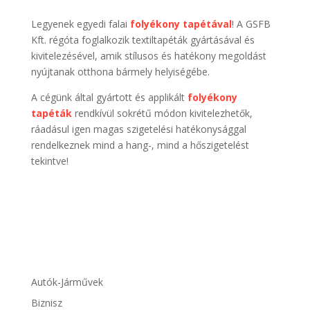
Legyenek egyedi falai
folyékony tapétával
! A GSFB
Kft. régóta foglalkozik textiltapéták gyártásával és
kivitelezésével, amik stílusos és hatékony megoldást
nyújtanak otthona bármely helyiségébe.
A cégünk által gyártott és applikált
folyékony
tapéták
rendkívül sokrétű módon kivitelezhetők,
ráadásul igen magas szigetelési hatékonysággal
rendelkeznek mind a hang-, mind a hőszigetelést
tekintve!
Autók-Járművek
Biznisz