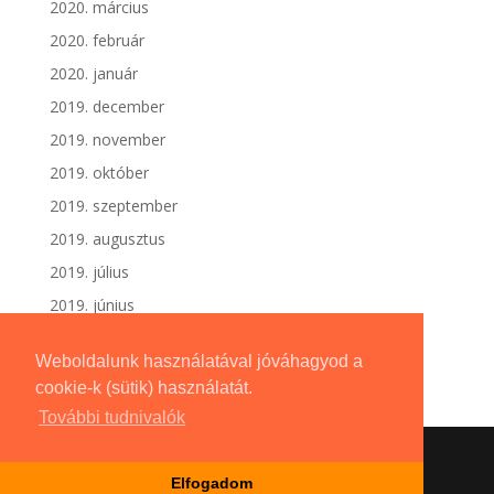
2020. március
2020. február
2020. január
2019. december
2019. november
2019. október
2019. szeptember
2019. augusztus
2019. július
2019. június
Weboldalunk használatával jóváhagyod a
cookie-k (sütik) használatát.
További tudnivalók
Elfogadom
Dizájn:
Elegant Themes
| Motor:
WordPress