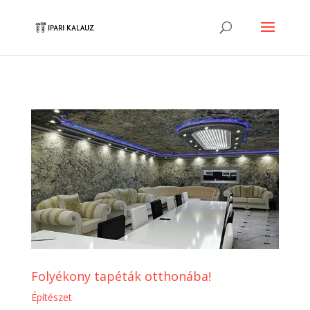
Folyékony tapéták otthonába!
Építészet