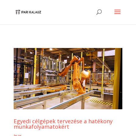
Egyedi célgépek tervezése a hatékony
munkafolyamatokért
Ipar