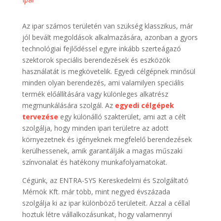
Az ipar számos területén van szükség klasszikus, már
jól bevált megoldások alkalmazására, azonban a gyors
technológiai fejlődéssel egyre inkább szerteágazó
szektorok speciális berendezések és eszközök
használatát is megkövetelik. Egyedi célgépnek minősül
minden olyan berendezés, ami valamilyen speciális
termék előállítására vagy különleges alkatrész
megmunkálására szolgál. Az
egyedi célgépek
tervezése
egy különálló szakterület, ami azt a célt
szolgálja, hogy minden ipari területre az adott
környezetnek és igényeknek megfelelő berendezések
kerülhessenek, amik garantálják a magas műszaki
színvonalat és hatékony munkafolyamatokat.
Cégünk, az ENTRA-SYS Kereskedelmi és Szolgáltató
Mérnök Kft. már több, mint negyed évszázada
szolgálja ki az ipar különböző területeit. Azzal a céllal
hoztuk létre vállalkozásunkat, hogy valamennyi