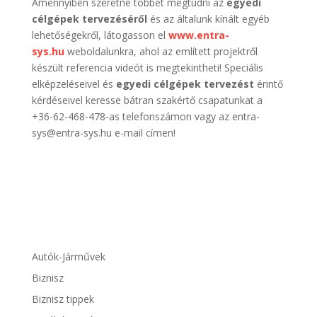
Amennyiben szeretne többet megtudni az
egyedi
célgépek tervezéséről
és az általunk kínált egyéb
lehetőségekről, látogasson el
www.entra-
sys.hu
weboldalunkra, ahol az említett projektről
készült referencia videót is megtekintheti! Speciális
elképzeléseivel és
egyedi célgépek tervezést
érintő
kérdéseivel keresse bátran szakértő csapatunkat a
+36-62-468-478-as telefonszámon vagy az entra-
sys@entra-sys.hu e-mail címen!
Autók-Járművek
Biznisz
Biznisz tippek