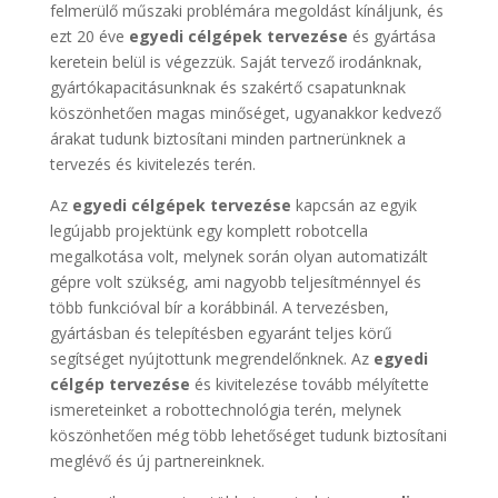
felmerülő műszaki problémára megoldást kínáljunk, és
ezt 20 éve
egyedi célgépek tervezése
és gyártása
keretein belül is végezzük. Saját tervező irodánknak,
gyártókapacitásunknak és szakértő csapatunknak
köszönhetően magas minőséget, ugyanakkor kedvező
árakat tudunk biztosítani minden partnerünknek a
tervezés és kivitelezés terén.
Az
egyedi célgépek tervezése
kapcsán az egyik
legújabb projektünk egy komplett robotcella
megalkotása volt, melynek során olyan automatizált
gépre volt szükség, ami nagyobb teljesítménnyel és
több funkcióval bír a korábbinál. A tervezésben,
gyártásban és telepítésben egyaránt teljes körű
segítséget nyújtottunk megrendelőnknek. Az
egyedi
célgép tervezése
és kivitelezése tovább mélyítette
ismereteinket a robottechnológia terén, melynek
köszönhetően még több lehetőséget tudunk biztosítani
meglévő és új partnereinknek.