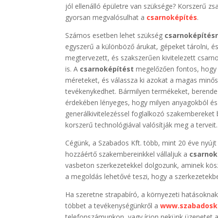
jól ellenálló épületre van szüksége? Korszerű z
gyorsan megvalósulhat a
csarnoképítés
.
Számos esetben lehet szükség
csarnoképítés
egyszerű a különböző árukat, gépeket tárolni, 
megtervezett, és szakszerűen kivitelezett csar
is. A
csarnoképítést
megelőzően fontos, hogy m
méreteket, és válassza ki azokat a magas minő
tevékenykedhet. Bármilyen termékeket, berendez
érdekében lényeges, hogy milyen anyagokból és
generálkivitelezéssel foglalkozó szakembereket b
korszerű technológiával valósítják meg a terveit.
Cégünk, a Szabados Kft. több, mint 20 éve nyújt 
hozzáértő szakembereinkkel vállaljuk a
csarnok
vasbeton szerkezetekkel dolgozunk, aminek kö
a megoldás lehetővé teszi, hogy a szerkezetekbe
Ha szeretne strapabíró, a környezeti hatásoknak 
többet a tevékenységünkről a
www.szabadosk
telefonszámunkon, vagy írjon nekünk üzenetet 