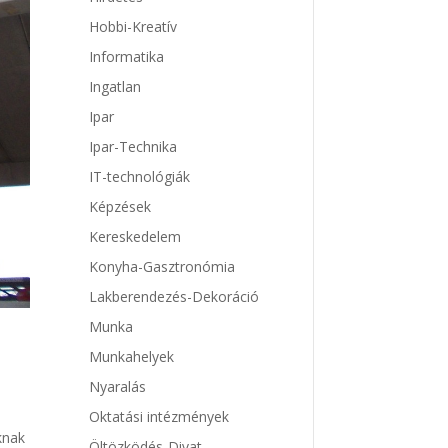
Hobbi-Kreatív
Informatika
Ingatlan
Ipar
Ipar-Technika
IT-technológiák
Képzések
Kereskedelem
Konyha-Gasztronómia
Lakberendezés-Dekoráció
Munka
Munkahelyek
Nyaralás
Oktatási intézmények
knak
Öltözködés-Divat