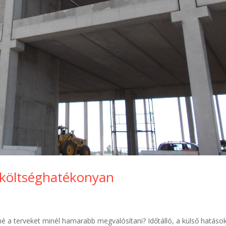
 költséghatékonyan
etné a terveket minél hamarabb megvalósítani? Időtálló, a külső hatáso