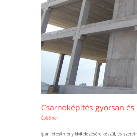
Csarnoképítés gyorsan és
Építőipar
Ipari létesítmény kivitelezésére készül, és szer