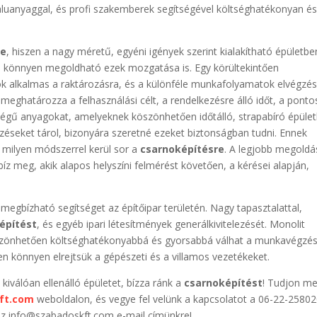
saluanyaggal, és profi szakemberek segítségével költséghatékonyan é
re
, hiszen a nagy méretű, egyéni igények szerint kialakítható épületbe
és könnyen megoldható ezek mozgatása is. Egy körültekintően
nok alkalmas a raktározásra, és a különféle munkafolyamatok elvégzé
eghatározza a felhasználási célt, a rendelkezésre álló időt, a ponto
ségű anyagokat, amelyeknek köszönhetően időtálló, strapabíró épüle
éseket tárol, bizonyára szeretné ezeket biztonságban tudni. Ennek
 milyen módszerrel kerül sor a
csarnoképítésre
. A legjobb megoldá
íz meg, akik alapos helyszíni felmérést követően, a kérései alapján,
megbízható segítséget az építőipar területén. Nagy tapasztalattal,
építést
, és egyéb ipari létesítmények generálkivitelezését. Monolit
szönhetően költséghatékonyabbá és gyorsabbá válhat a munkavégzés
n könnyen elrejtsük a gépészeti és a villamos vezetékeket.
kiválóan ellenálló épületet, bízza ránk a
csarnoképítést
! Tudjon m
ft.com
weboldalon, és vegye fel velünk a kapcsolatot a 06-22-2580
az info@szabadoskft.com e-mail címünkre!