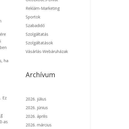
s
Reklám-Marketing
Sportok
n
Szabadidő
sére
Szolgáltatás
s
Szolgáltatások
tben
Vásárlás-Webáruházak
s, ha
Archívum
. Ez
2026. július
2026. június
eg
2026. április
20-as
2026. március