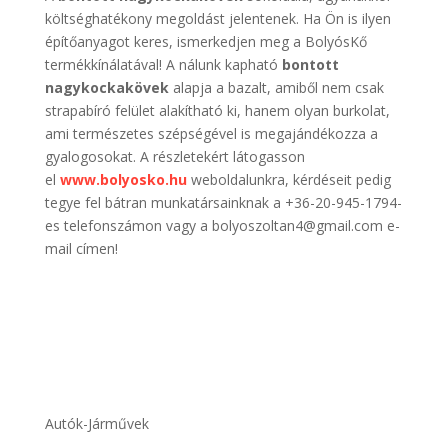
költséghatékony megoldást jelentenek. Ha Ön is ilyen
építőanyagot keres, ismerkedjen meg a BolyósKő
termékkínálatával! A nálunk kapható
bontott
nagykockakövek
alapja a bazalt, amiből nem csak
strapabíró felület alakítható ki, hanem olyan burkolat,
ami természetes szépségével is megajándékozza a
gyalogosokat. A részletekért látogasson
el
www.bolyosko.hu
weboldalunkra, kérdéseit pedig
tegye fel bátran munkatársainknak a +36-20-945-1794-
es telefonszámon vagy a bolyoszoltan4@gmail.com e-
mail címen!
Autók-Járművek