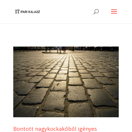
Bontott nagykockakőből igényes