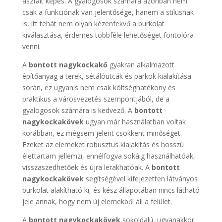
aszfalt képes. A gyalogosok számára azonban nem
csak a funkciónak van jelentősége, hanem a stílusnak
is, itt tehát nem olyan kézenfekvő a burkolat
kiválasztása, érdemes többféle lehetőséget fontolóra
venni.
A
bontott nagykockakő
gyakran alkalmazott
építőanyag a terek, sétálóutcák és parkok kialakítása
során, ez ugyanis nem csak költséghatékony és
praktikus a városvezetés szempontjából, de a
gyalogosok számára is kedvező. A
bontott
nagykockakövek
ugyan már használatban voltak
korábban, ez mégsem jelent csökkent minőséget.
Ezeket az elemeket robusztus kialakítás és hosszú
élettartam jellemzi, ennélfogva sokáig használhatóak,
visszaszedhetőek és újra lerakhatóak. A
bontott
nagykockakövek
segítségével kifejezetten látványos
burkolat alakítható ki, és kész állapotában nincs látható
jele annak, hogy nem új elemekből áll a felület.
A
bontott nagykockakövek
sokoldalú, ugyanakkor