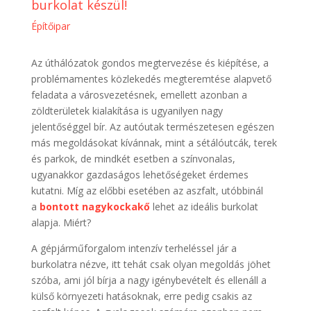
burkolat készül!
Építőipar
Az úthálózatok gondos megtervezése és kiépítése, a
problémamentes közlekedés megteremtése alapvető
feladata a városvezetésnek, emellett azonban a
zöldterületek kialakítása is ugyanilyen nagy
jelentőséggel bír. Az autóutak természetesen egészen
más megoldásokat kívánnak, mint a sétálóutcák, terek
és parkok, de mindkét esetben a színvonalas,
ugyanakkor gazdaságos lehetőségeket érdemes
kutatni. Míg az előbbi esetében az aszfalt, utóbbinál
a
bontott nagykockakő
lehet az ideális burkolat
alapja. Miért?
A gépjárműforgalom intenzív terheléssel jár a
burkolatra nézve, itt tehát csak olyan megoldás jöhet
szóba, ami jól bírja a nagy igénybevételt és ellenáll a
külső környezeti hatásoknak, erre pedig csakis az