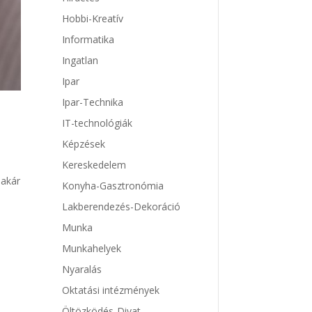
Hobbi-Kreatív
Informatika
Ingatlan
Ipar
Ipar-Technika
IT-technológiák
Képzések
Kereskedelem
 akár
Konyha-Gasztronómia
Lakberendezés-Dekoráció
Munka
Munkahelyek
Nyaralás
Oktatási intézmények
Öltözködés-Divat