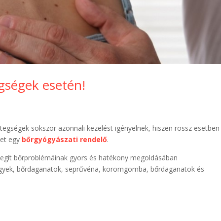
gségek esetén!
tegségek sokszor azonnali kezelést igényelnek, hiszen rossz esetben
het egy
bőrgyógyászati rendelő
.
 segít bőrproblémáinak gyors és hatékony megoldásában
egyek, bőrdaganatok, seprűvéna, körömgomba, bőrdaganatok és