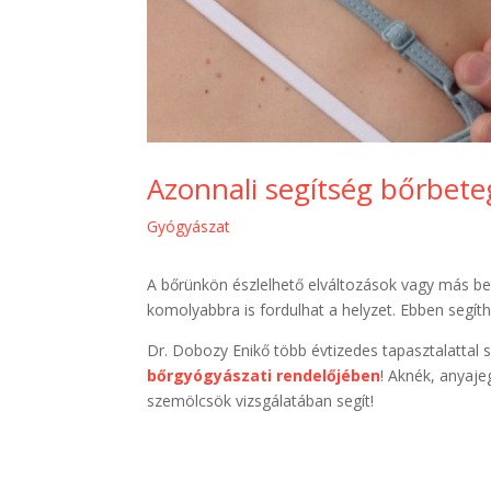
Azonnali segítség bőrbete
Gyógyászat
A bőrünkön észlelhető elváltozások vagy más be
komolyabbra is fordulhat a helyzet. Ebben segít
Dr. Dobozy Enikő több évtizedes tapasztalattal
bőrgyógyászati rendelőjében
! Aknék, anyaj
szemölcsök vizsgálatában segít!