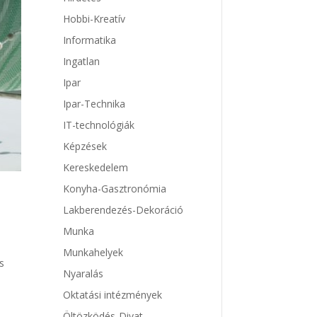
Hobbi-Kreatív
Informatika
Ingatlan
Ipar
Ipar-Technika
IT-technológiák
Képzések
Kereskedelem
Konyha-Gasztronómia
Lakberendezés-Dekoráció
Munka
Munkahelyek
s
Nyaralás
Oktatási intézmények
Öltözködés-Divat