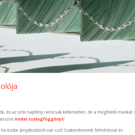
olója
ik, és az erős napfény nemcsak kellemetlen, de a megfelelő munkát i
álasszon
irodai szalagfüggönyt
!
t, ha irodai árnyékolásról van szó! Szakembereink felméréssel és