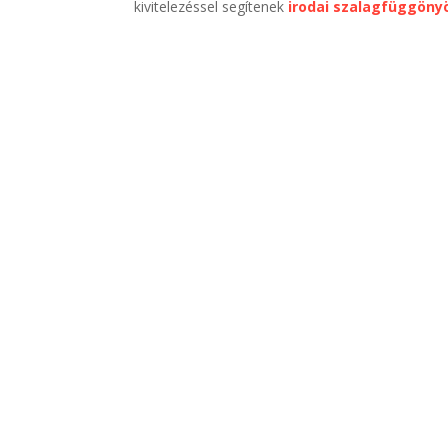
kivitelezéssel segítenek
irodai szalagfüggöny