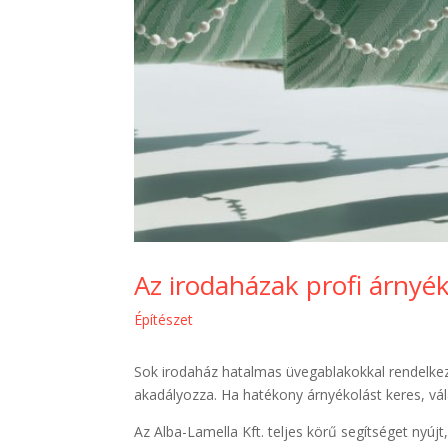
Az irodaházak profi árnyék
Építészet
Sok irodaház hatalmas üvegablakokkal rendelkez
akadályozza. Ha hatékony árnyékolást keres, v
Az Alba-Lamella Kft. teljes körű segítséget nyúj