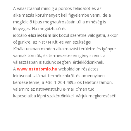
A választásnál mindig a pontos feladatot és az
alkalmazás körülményeit kell figyelembe venni, de a
megfelelő típus meghatározásán túl a minőség is
lényeges. Ha megbízható és
időtálló
elszívótömlők
közül szeretne válogatni, akkor
cégünkre, az Nst+N Kft.-re van szüksége!
Kínálatunkban minden alkalmazási területre és igényre
vannak tömlők, és természetesen igény szerint a
választásban is tudunk segíteni érdeklődőinknek.
A
www.nstntomlo.hu
weboldalon részletes
leírásokat találhat termékeinkről, és amennyiben
kérdése lenne, a +36-1-204-4895-ös telefonszámon,
valamint az nstn@nstn.hu e-mail címen tud
kapcsolatba lépni szakértőinkkel. Várjuk megkeresését!