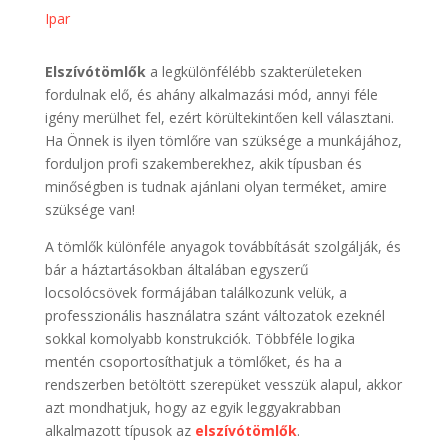
Ipar
Elszívótömlők
a legkülönfélébb szakterületeken
fordulnak elő, és ahány alkalmazási mód, annyi féle
igény merülhet fel, ezért körültekintően kell választani.
Ha Önnek is ilyen tömlőre van szüksége a munkájához,
forduljon profi szakemberekhez, akik típusban és
minőségben is tudnak ajánlani olyan terméket, amire
szüksége van!
A tömlők különféle anyagok továbbítását szolgálják, és
bár a háztartásokban általában egyszerű
locsolócsövek formájában találkozunk velük, a
professzionális használatra szánt változatok ezeknél
sokkal komolyabb konstrukciók. Többféle logika
mentén csoportosíthatjuk a tömlőket, és ha a
rendszerben betöltött szerepüket vesszük alapul, akkor
azt mondhatjuk, hogy az egyik leggyakrabban
alkalmazott típusok az
elszívótömlők
.