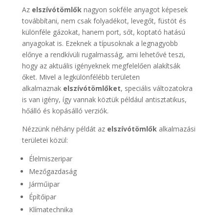
Az
elszívótömlők
nagyon sokféle anyagot képesek
továbbítani, nem csak folyadékot, levegőt, füstöt és
különféle gázokat, hanem port, sőt, koptató hatású
anyagokat is. Ezeknek a típusoknak a legnagyobb
előnye a rendkívüli rugalmasság, ami lehetővé teszi,
hogy az aktuális igényeknek megfelelően alakítsák
őket. Mivel a legkülönfélébb területen
alkalmaznak
elszívótömlőket
, speciális változatokra
is van igény, így vannak köztük például antisztatikus,
hőálló és kopásálló verziók.
Nézzünk néhány példát az
elszívótömlők
alkalmazási
területei közül:
Élelmiszeripar
Mezőgazdaság
Járműipar
Építőipar
Klímatechnika