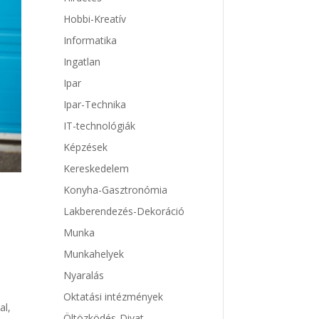
Hobbi-Kreatív
Informatika
Ingatlan
Ipar
Ipar-Technika
IT-technológiák
Képzések
Kereskedelem
Konyha-Gasztronómia
Lakberendezés-Dekoráció
Munka
Munkahelyek
,
Nyaralás
Oktatási intézmények
al,
Öltözködés-Divat