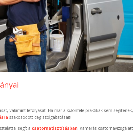
rányai
sát, valamint lefolyását. Ha már a különféle praktikák sem segítenek
ásra
szakosodott cég szolgáltatásait!
ztalattal segít a
csatornatisztításban
. Kamerás csatornavizsgálatt