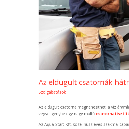
Az eldugult csatornák hát
Szolgáltatások
Az eldugult csatorna megnehezítheti a víz áramlá
vegye igénybe egy nagy múltú
csatornatisztít
Az Aqua-Start Kft. közel húsz éves szakmai tapas