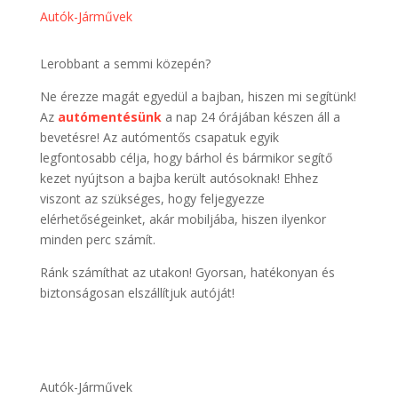
Autók-Járművek
Lerobbant a semmi közepén?
Ne érezze magát egyedül a bajban, hiszen mi segítünk!
Az
autómentésünk
a nap 24 órájában készen áll a
bevetésre! Az autómentős csapatuk egyik
legfontosabb célja, hogy bárhol és bármikor segítő
kezet nyújtson a bajba került autósoknak! Ehhez
viszont az szükséges, hogy feljegyezze
elérhetőségeinket, akár mobiljába, hiszen ilyenkor
minden perc számít.
Ránk számíthat az utakon! Gyorsan, hatékonyan és
biztonságosan elszállítjuk autóját!
Autók-Járművek