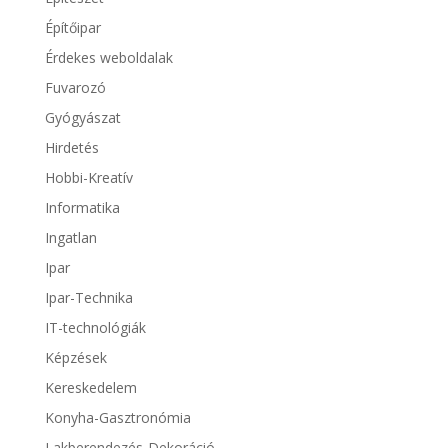
Építőipar
Érdekes weboldalak
Fuvarozó
Gyógyászat
Hirdetés
Hobbi-Kreatív
Informatika
Ingatlan
Ipar
Ipar-Technika
IT-technológiák
Képzések
Kereskedelem
Konyha-Gasztronómia
Lakberendezés-Dekoráció