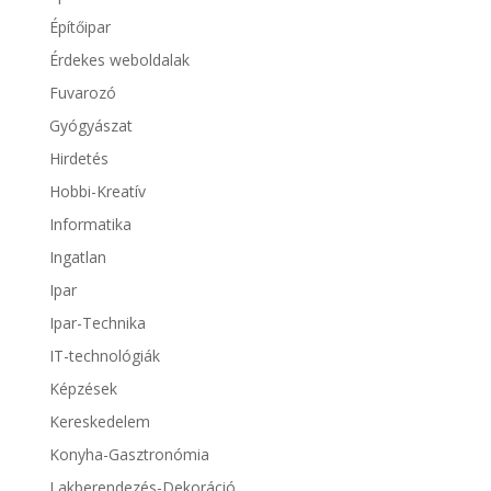
Építőipar
Érdekes weboldalak
Fuvarozó
Gyógyászat
Hirdetés
Hobbi-Kreatív
Informatika
Ingatlan
Ipar
Ipar-Technika
IT-technológiák
Képzések
Kereskedelem
Konyha-Gasztronómia
Lakberendezés-Dekoráció