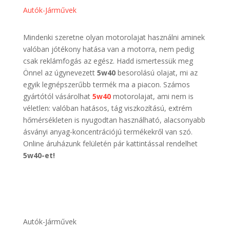
Autók-Járművek
Mindenki szeretne olyan motorolajat használni aminek
valóban jótékony hatása van a motorra, nem pedig
csak reklámfogás az egész. Hadd ismertessük meg
Önnel az úgynevezett
5w40
besorolású olajat, mi az
egyik legnépszerűbb termék ma a piacon. Számos
gyártótól vásárolhat
5w40
motorolajat, ami nem is
véletlen: valóban hatásos, tág viszkozítású, extrém
hőmérsékleten is nyugodtan használható, alacsonyabb
ásványi anyag-koncentrációjú termékekről van szó.
Online áruházunk felületén pár kattintással rendelhet
5w40-et!
Autók-Járművek