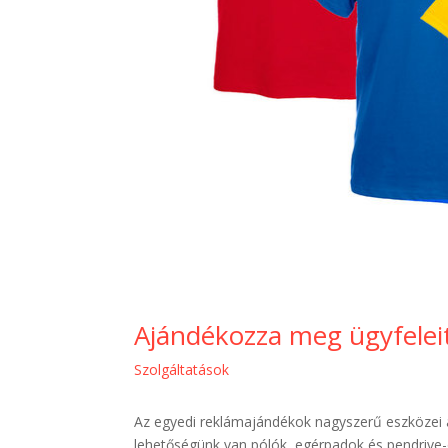
Ajándékozza meg ügyfelei
Szolgáltatások
Az egyedi reklámajándékok nagyszerű eszközei a
lehetőségünk van pólók, egérpadok és pendrive-