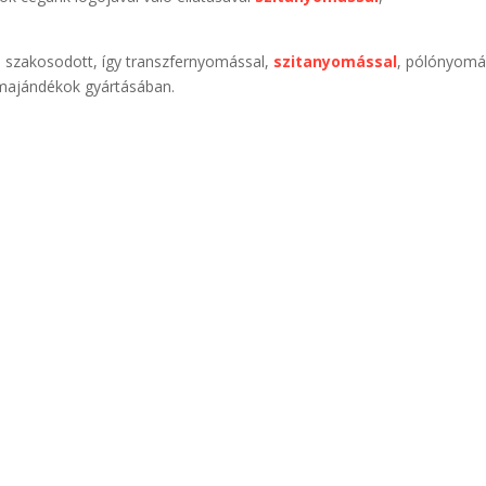
a szakosodott, így transzfernyomással,
szitanyomással
, pólónyomá
ámajándékok gyártásában.