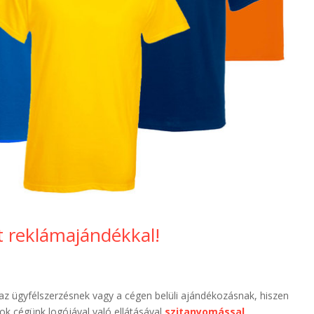
t reklámajándékkal!
z ügyfélszerzésnek vagy a cégen belüli ajándékozásnak, hiszen
ok cégünk logójával való ellátásával
szitanyomással
,