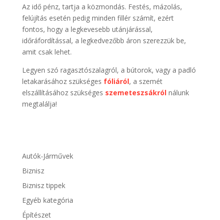
Az idő pénz, tartja a közmondás. Festés, mázolás,
felújítás esetén pedig minden fillér számít, ezért
fontos, hogy a legkevesebb utánjárással,
időráfordítással, a legkedvezőbb áron szerezzük be,
amit csak lehet.
Legyen szó ragasztószalagról, a bútorok, vagy a padló
letakarásához szükséges
fóliáról
, a szemét
elszállításához szükséges
szemeteszsákról
nálunk
megtalálja!
Autók-Járművek
Biznisz
Biznisz tippek
Egyéb kategória
Építészet