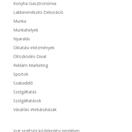
Konyha-Gasztronómia
Lakberendezés-Dekoráció
Munka
Munkahelyek
Nyaralás
Oktatási intézmények
Öltözködés-Divat
Reklám-Marketing
Sportok
Szabadidő
Szolgáltatás
Szolgáltatások
Vásárlás-Webáruházak
Jogi segítség közlekedési perekben