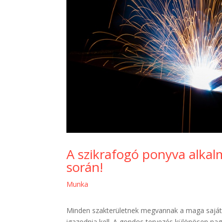
A szikrafogó ponyva alkal
során!
Munka
Minden szakterületnek megvannak a maga saját
igazodnia kell. A gondos tervezés különösen na