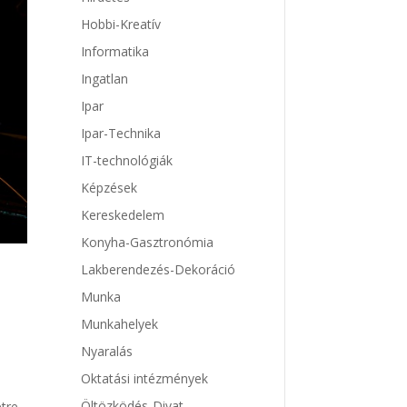
Hobbi-Kreatív
Informatika
Ingatlan
Ipar
Ipar-Technika
IT-technológiák
Képzések
Kereskedelem
Konyha-Gasztronómia
Lakberendezés-Dekoráció
Munka
Munkahelyek
Nyaralás
Oktatási intézmények
Öltözködés-Divat
etre