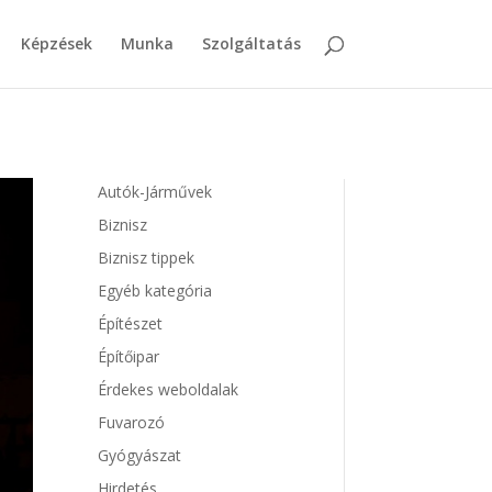
Képzések
Munka
Szolgáltatás
Autók-Járművek
Biznisz
Biznisz tippek
Egyéb kategória
Építészet
Építőipar
Érdekes weboldalak
Fuvarozó
Gyógyászat
Hirdetés