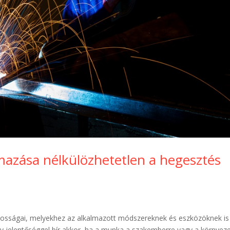
mazása nélkülözhetetlen a hegesztés
osságai, melyekhez az alkalmazott módszereknek és eszközöknek is
gy jelentőséggel bír akkor, ha a munka a szakemberre vagy a környez