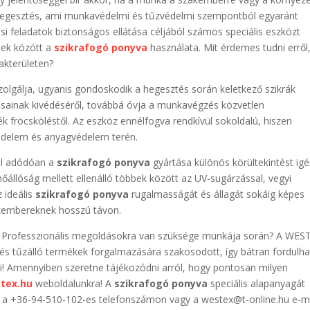
a hegesztés, ami munkavédelmi és tűzvédelmi szempontból egyaránt
i feladatok biztonságos ellátása céljából számos speciális eszközt
bek között a
szikrafogó ponyva
használata. Mit érdemes tudni erről
akterületen?
zolgálja, ugyanis gondoskodik a hegesztés során keletkező szikrák
tásainak kivédéséről, továbbá óvja a munkavégzés közvetlen
 fröcsköléstől. Az eszköz ennélfogva rendkívül sokoldalú, hiszen
édelem és anyagvédelem terén.
ból adódóan a
szikrafogó ponyva
gyártása különös körültekintést igé
hőállóság mellett ellenálló többek között az UV-sugárzással, vegyi
 ideális
szikrafogó ponyva
rugalmasságát és állagát sokáig képes
akembereknek hosszú távon.
a? Professzionális megoldásokra van szüksége munkája során? A WES
 és tűzálló termékek forgalmazására szakosodott, így bátran fordulha
i! Amennyiben szeretne tájékozódni arról, hogy pontosan milyen
tex.hu
weboldalunkra! A
szikrafogó ponyva
speciális alapanyagát
l a +36-94-510-102-es telefonszámon vagy a westex@t-online.hu e-m