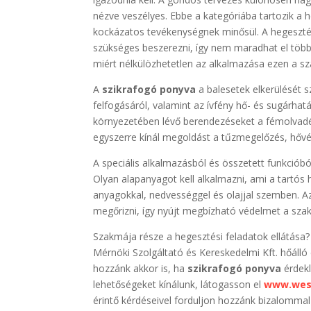
nézve veszélyes. Ebbe a kategóriába tartozik 
kockázatos tevékenységnek minősül. A hegesztés
szükséges beszerezni, így nem maradhat el töb
miért nélkülözhetetlen az alkalmazása ezen a sz
A
szikrafogó ponyva
a balesetek elkerülését s
felfogásáról, valamint az ívfény hő- és sugárha
környezetében lévő berendezéseket a fémolvadék
egyszerre kínál megoldást a tűzmegelőzés, hőv
A speciális alkalmazásból és összetett funkció
Olyan alapanyagot kell alkalmazni, ami a tartós 
anyagokkal, nedvességgel és olajjal szemben. Az
megőrizni, így nyújt megbízható védelmet a sz
Szakmája része a hegesztési feladatok ellátás
Mérnöki Szolgáltató és Kereskedelmi Kft. hőálló
hozzánk akkor is, ha
szikrafogó ponyva
érdekl
lehetőségeket kínálunk, látogasson el
www.wes
érintő kérdéseivel forduljon hozzánk bizalomma