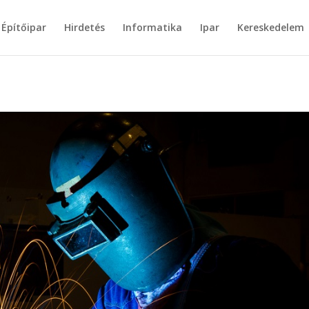
Építőipar
Hirdetés
Informatika
Ipar
Kereskedelem