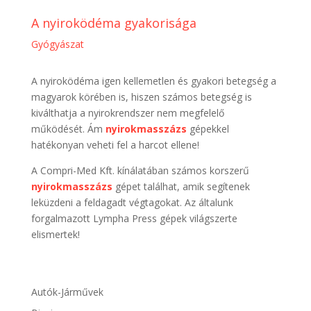
A nyiroködéma gyakorisága
Gyógyászat
A nyiroködéma igen kellemetlen és gyakori betegség a
magyarok körében is, hiszen számos betegség is
kiválthatja a nyirokrendszer nem megfelelő
működését. Ám
nyirokmasszázs
gépekkel
hatékonyan veheti fel a harcot ellene!
A Compri-Med Kft. kínálatában számos korszerű
nyirokmasszázs
gépet találhat, amik segítenek
leküzdeni a feldagadt végtagokat. Az általunk
forgalmazott Lympha Press gépek világszerte
elismertek!
Autók-Járművek