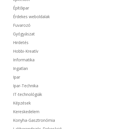
Építőipar
Érdekes weboldalak
Fuvarozó
Gyógyászat
Hirdetés
Hobbi-Kreatív
Informatika
Ingatlan
Ipar
Ipar-Technika
IT-technológiák
Képzések
Kereskedelem
Konyha-Gasztronómia
Lakberendezés-Dekoráció