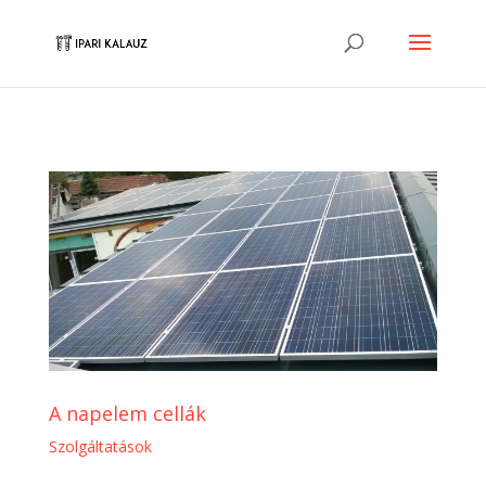
A napelem cellák
Szolgáltatások