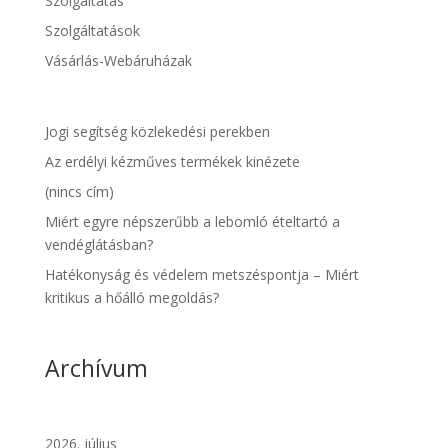
Szolgáltatás
Szolgáltatások
Vásárlás-Webáruházak
Jogi segítség közlekedési perekben
Az erdélyi kézműves termékek kinézete
(nincs cím)
Miért egyre népszerűbb a lebomló ételtartó a
vendéglátásban?
Hatékonyság és védelem metszéspontja – Miért
kritikus a hőálló megoldás?
Archívum
2026. július